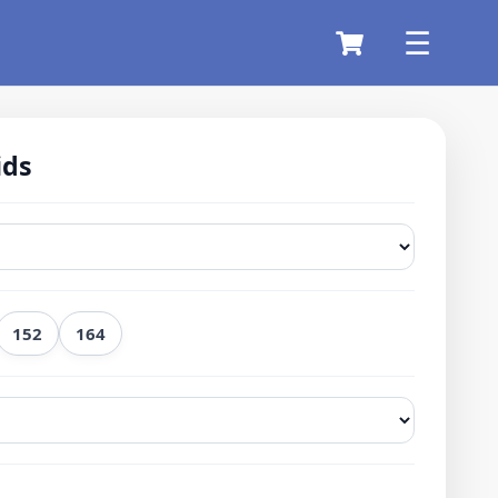
ids
152
164