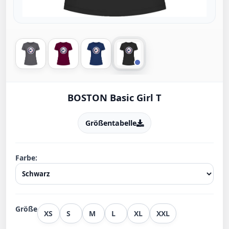
BOSTON Basic Girl T
Größentabelle
Farbe:
Größe
XS
S
M
L
XL
XXL