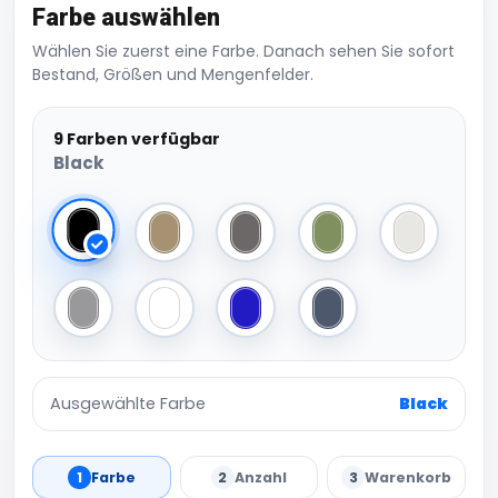
Farbe auswählen
Wählen Sie zuerst eine Farbe. Danach sehen Sie sofort
Bestand, Größen und Mengenfelder.
9 Farben verfügbar
Black
Black
U. Beige
Darkgrey
Olive
Ready For 
Heather Grey
White
Cobalt Blue
Vintage Blue
Ausgewählte Farbe
Black
1
Farbe
2
Anzahl
3
Warenkorb