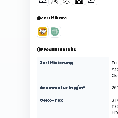
Zertifikate
Produktdetails
Zertifizierung
Fai
Ar
Oe
Grammatur in g/m²
26
Oeko-Tex
ST
TEX
HO