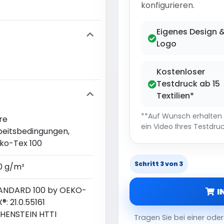
konfigurieren.
Eigenes Design 
Logo
Kostenloser
Testdruck ab 15
Textilien*
**Auf Wunsch erhalten S
re
ein Video Ihres Testdruc
beitsbedingungen,
ko-Tex 100
Schritt 3 von 3
0 g/m²
ANDARD 100 by OEKO-
I
®: 21.0.55161
HENSTEIN HTTI
Tragen Sie bei einer od