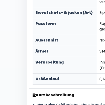
er
Sweatshirts- & jacken (Art)
Zi
Passform
Re
ge
Ausschnitt
Na
Ärmel
Se
Verarbeitung
In
(F
Größenlauf
S, 
Kurzbeschreibung
Neutrales Größenlabel ohne Brandi