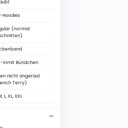
laubt
p-Hoodies
gular (normal
schnitten)
ckenband
t-Inmit Bündchen
nen nicht angeraut
rench Terry)
M, L, XL, XXL
ng