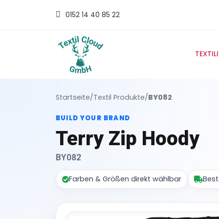
0152 14 40 85 22
TEXTIL
Startseite
/
Textil Produkte
/
BY082
BUILD YOUR BRAND
Terry Zip Hoody
BY082
Farben & Größen direkt wählbar
Best