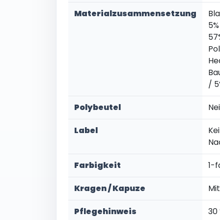
Materialzusammensetzung
Bl
5%
57
Pol
He
Ba
/ 
Polybeutel
Ne
Label
Kei
Na
Farbigkeit
1-f
Kragen / Kapuze
Mi
Pflegehinweis
30