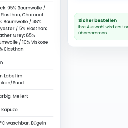
ack: 95% Baumwolle /
 Elasthan; Charcoal:
Sicher bestellen
% Baumwolle / 38%
Ihre Auswahl wird erst 
yester / 5% Elasthan;
übernommen.
ather Grey: 85%
umwolle / 10% Viskose
5% Elasthan
in
n Label im
cken/Bund
arbig, Meliert
t Kapuze
 °C waschbar, Bügeln