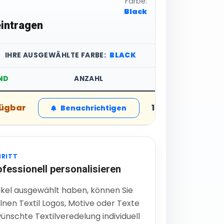
Farbe:
Black
intragen
IHRE AUSGEWÄHLTE FARBE:
BLACK
ND
ANZAHL
STÜCKPREIS
fügbar
14,67 € inkl. MwS
Benachrichtigen
HRITT
ofessionell personalisieren
ikel ausgewählt haben, können Sie
lnen Textil Logos, Motive oder Texte
ünschte Textilveredelung individuell