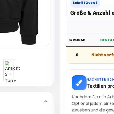
Schritt 2 von 3
Größe & Anzahl e
GRÖSSE
BESTA
S
Nicht ver
NÄCHSTER SC
Textilien pr
Nachdem Sie alle Art
Optional jedem einze
zuweisen und die gew