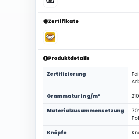
Zertifikate
Produktdetails
Zertifizierung
Fai
Ar
Grammatur in g/m²
21
Materialzusammensetzung
70
Po
Knöpfe
Kno