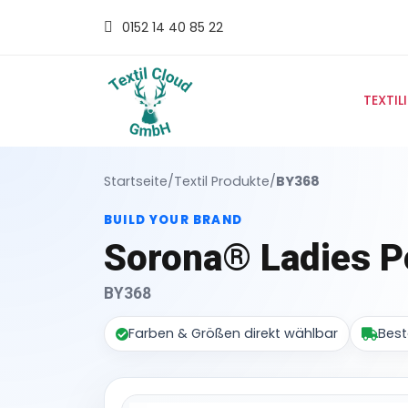
0152 14 40 85 22
TEXTIL
Startseite
/
Textil Produkte
/
BY368
BUILD YOUR BRAND
Sorona® Ladies P
BY368
Farben & Größen direkt wählbar
Best