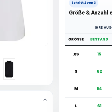
Schritt 2 von 3
Größe & Anzahl e
IHRE AU
GRÖSSE
BESTAND
XS
15
S
62
M
54
L
61