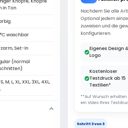
niger Knöpfe, Knöpfe
n in Ton
Nachdem Sie alle Art
Optional jedem einze
arbig
zuweisen und die gew
konfigurieren.
 °C waschbar
rzarm, Set-In
Eigenes Design 
Logo
gular (normal
schnitten)
Kostenloser
Testdruck ab 15
 S, M, L, XL, XXL, 3XL, 4XL,
Textilien*
L
**Auf Wunsch erhalten S
ein Video Ihres Testdruc
Schritt 3 von 3