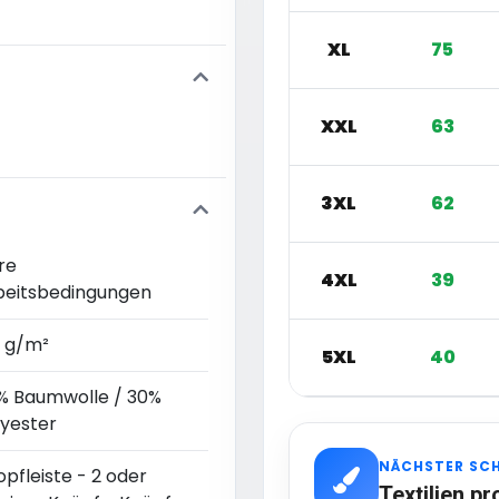
XL
75
XXL
63
3XL
62
re
4XL
39
beitsbedingungen
0 g/m²
5XL
40
% Baumwolle / 30%
lyester
NÄCHSTER SC
pfleiste - 2 oder
Textilien pr