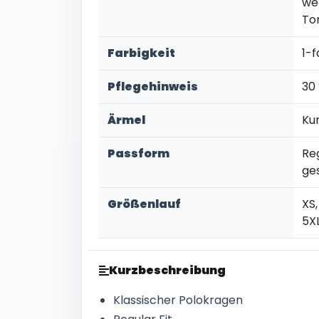
we
To
Farbigkeit
1-f
Pflegehinweis
30
Ärmel
Ku
Passform
Re
ge
Größenlauf
XS,
5X
Kurzbeschreibung
Klassischer Polokragen