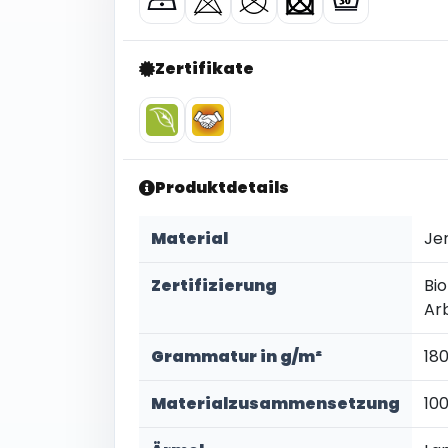
Zertifikate
Produktdetails
Material
Je
Zertifizierung
Bi
Ar
Grammatur in g/m²
18
Materialzusammensetzung
10