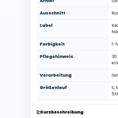
Ärmel
La
Ausschnitt
Ru
Label
Kei
Na
Farbigkeit
1-f
Pflegehinweis
30
er
Verarbeitung
Se
Größenlauf
S, 
5X
Kurzbeschreibung