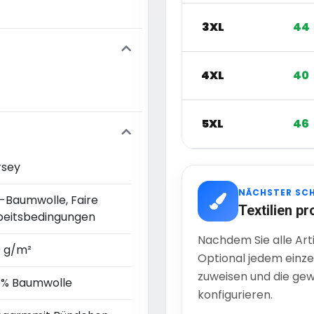
3XL
44
4XL
40
5XL
46
rsey
NÄCHSTER SC
o-Baumwolle, Faire
Textilien pr
beitsbedingungen
Nachdem Sie alle Art
0 g/m²
Optional jedem einze
zuweisen und die gew
0% Baumwolle
konfigurieren.