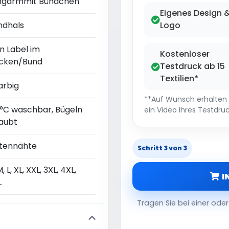
ngarmmit Bündchen
Eigenes Design 
ndhals
Logo
n Label im
Kostenloser
cken/Bund
Testdruck ab 15
Textilien*
arbig
**Auf Wunsch erhalten S
 °C waschbar, Bügeln
ein Video Ihres Testdruc
laubt
itennähte
Schritt 3 von 3
M, L, XL, XXL, 3XL, 4XL,
I
L
Tragen Sie bei einer od