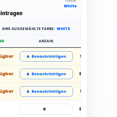
Farbe:
White
intragen
IHRE AUSGEWÄHLTE FARBE:
WHITE
ND
ANZAHL
STÜCKPREIS
fügbar
9,61 € inkl. MwSt
Benachrichtigen
fügbar
8,24 € inkl. MwSt
Benachrichtigen
fügbar
9,61 € inkl. MwSt
Benachrichtigen
8,24 € inkl. MwSt