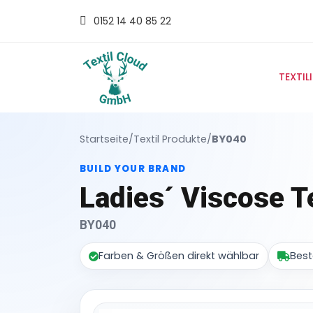
0152 14 40 85 22
TEXTIL
Startseite
/
Textil Produkte
/
BY040
BUILD YOUR BRAND
Ladies´ Viscose T
BY040
Farben & Größen direkt wählbar
Best