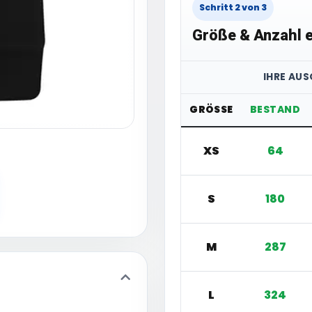
Schritt 2 von 3
Größe & Anzahl e
IHRE AU
GRÖSSE
BESTAND
XS
64
S
180
M
287
L
324