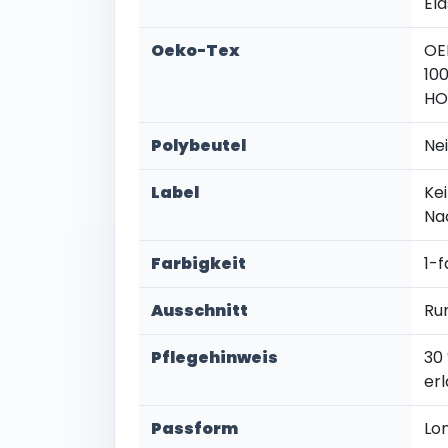
El
Oeko-Tex
OE
100
HO
Polybeutel
Ne
Label
Kei
Na
Farbigkeit
1-f
Ausschnitt
Ru
Pflegehinweis
30
er
Passform
Lo