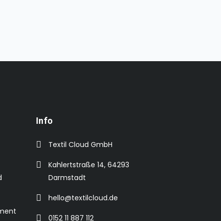
Info
Textil Cloud GmbH
Kahlertstraße 14, 64293
d
Darmstadt
hello@textilcloud.de
ement
0152 11 887 112