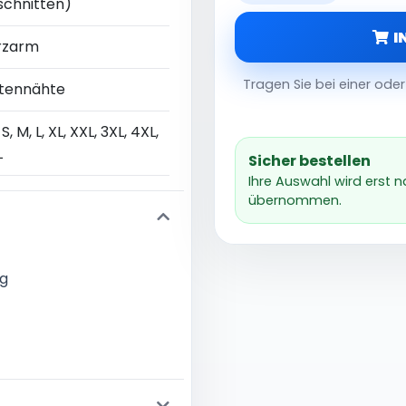
schnitten)
I
rzarm
Tragen Sie bei einer od
itennähte
 S, M, L, XL, XXL, 3XL, 4XL,
L
Sicher bestellen
Ihre Auswahl wird erst 
übernommen.
ng