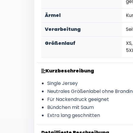
ge
Ärmel
Ku
Verarbeitung
Se
Größenlauf
XS,
5X
Kurzbeschreibung
Single Jersey
Neutrales Größenlabel ohne Brandi
Für Nackendruck geeignet
Bündchen mit Saum
Extra lang geschnitten
Detaillierte Beschreibung