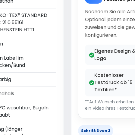
asthan
Nachdem Sie alle Art
KO-TEX® STANDARD
Optional jedem einze
: 21.0.55161
zuweisen und die gew
HENSTEIN HTTI
konfigurieren.
in
Eigenes Design 
n Label im
Logo
cken/Bund
Kostenloser
arbig
Testdruck ab 15
Textilien*
ndhals
**Auf Wunsch erhalten S
 °C waschbar, Bügeln
ein Video Ihres Testdruc
laubt
ng (länger
Schritt 3 von 3