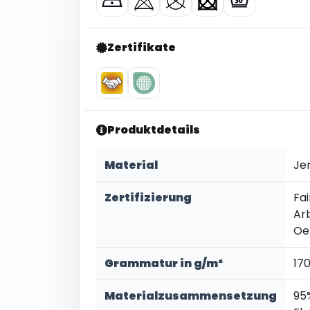
Zertifikate
Produktdetails
Material
Je
Zertifizierung
Fai
Ar
Oe
Grammatur in g/m²
17
Materialzusammensetzung
95