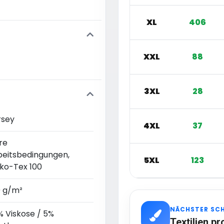
XL
406
XXL
88
3XL
28
rsey
4XL
37
re
beitsbedingungen,
5XL
123
ko-Tex 100
0 g/m²
NÄCHSTER SC
% Viskose / 5%
Textilien pr