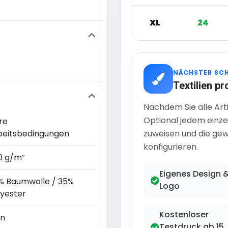
XL
24
NÄCHSTER SC
Textilien pr
Nachdem Sie alle Art
Optional jedem einze
re
beitsbedingungen
zuweisen und die gew
konfigurieren.
0 g/m²
Eigenes Design 
% Baumwolle / 35%
Logo
lyester
Kostenloser
in
Testdruck ab 15