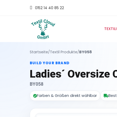
0152 14 40 85 22
TEXTIL
Startseite
/
Textil Produkte
/
BY058
BUILD YOUR BRAND
Ladies´ Oversize
BY058
Farben & Größen direkt wählbar
Best