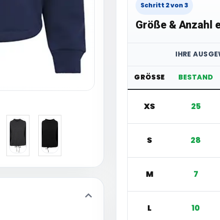
Schritt 2 von 3
Größe & Anzahl e
IHRE AUSGE
GRÖSSE
BESTAND
XS
25
S
28
M
7
L
10