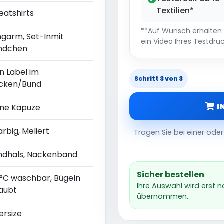
Textilien*
eatshirts
**Auf Wunsch erhalten S
ngarm, Set-Inmit
ein Video Ihres Testdruc
ndchen
n Label im
Schritt 3 von 3
cken/Bund
I
ne Kapuze
arbig, Meliert
Tragen Sie bei einer od
ndhals, Nackenband
Sicher bestellen
 °C waschbar, Bügeln
Ihre Auswahl wird erst 
laubt
übernommen.
ersize