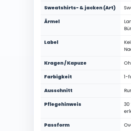
Sweatshirts- & jacken (Art)
Sw
Ärmel
La
Bü
Label
Kei
Na
Kragen / Kapuze
Oh
Farbigkeit
1-f
Ausschnitt
Ru
Pflegehinweis
30
er
Passform
Ov