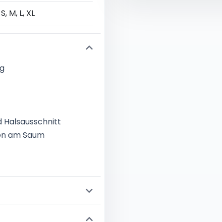
 S, M, L, XL
ng
 Halsausschnitt
sen am Saum