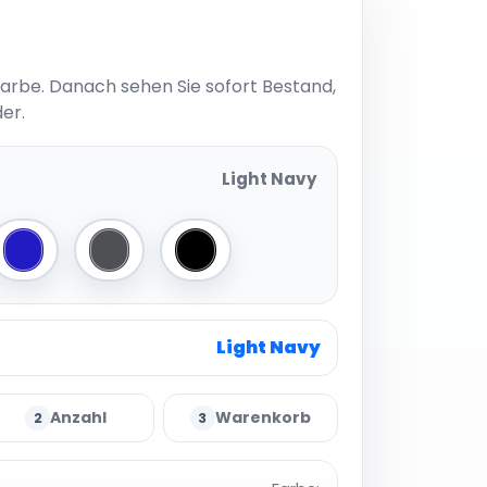
Farbe. Danach sehen Sie sofort Bestand,
er.
Light Navy
r Grey
Cobalt Blue
Charcoal (Heather)
Black
Light Navy
Anzahl
Warenkorb
2
3