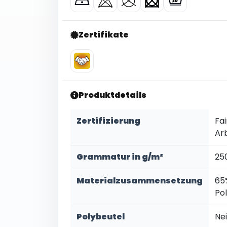
Zertifikate
Produktdetails
Zertifizierung
Fai
Ar
Grammatur in g/m²
25
Materialzusammensetzung
65
Po
Polybeutel
Ne