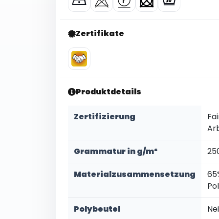
Zertifikate
Produktdetails
Zertifizierung
Fai
Ar
Grammatur in g/m²
25
Materialzusammensetzung
65
Po
Polybeutel
Ne