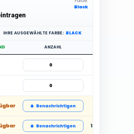
Farbe:
Black
intragen
IHRE AUSGEWÄHLTE FARBE:
BLACK
ND
ANZAHL
STÜCKPREIS
11,51 € inkl. MwSt
11,51 € inkl. MwSt
fügbar
11,51 € inkl. MwSt
Benachrichtigen
fügbar
16,44 € inkl. MwS
Benachrichtigen