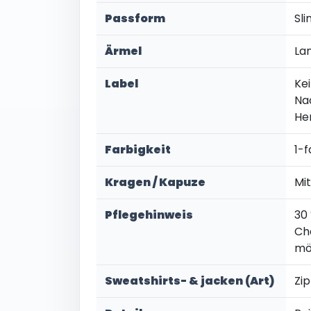
Passform
Sl
Ärmel
La
Label
Kei
Na
He
Farbigkeit
1-f
Kragen / Kapuze
Mi
Pflegehinweis
30
Ch
mö
Sweatshirts- & jacken (Art)
Zi