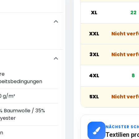
XL
22
XXL
Nicht ver
3XL
Nicht ver
re
4XL
8
beitsbedingungen
0 g/m²
5XL
Nicht ver
% Baumwolle / 35%
lyester
NÄCHSTER SC
in
Textilien pr