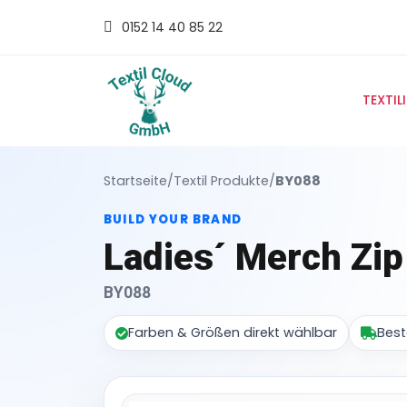
0152 14 40 85 22
TEXTIL
Startseite
/
Textil Produkte
/
BY088
BUILD YOUR BRAND
Ladies´ Merch Zi
BY088
Farben & Größen direkt wählbar
Best