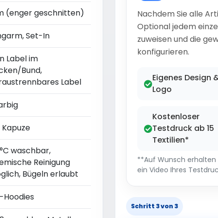
im (enger geschnitten)
Nachdem Sie alle Art
Optional jedem einze
ngarm, Set-In
zuweisen und die gew
konfigurieren.
n Label im
cken/Bund,
Eigenes Design 
raustrennbares Label
Logo
arbig
Kostenloser
t Kapuze
Testdruck ab 15
Textilien*
 °C waschbar,
**Auf Wunsch erhalten S
emische Reinigung
ein Video Ihres Testdruc
glich, Bügeln erlaubt
p-Hoodies
Schritt 3 von 3