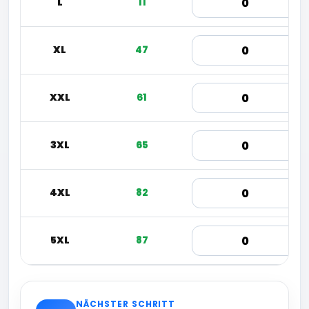
L
11
XL
47
XXL
61
3XL
65
4XL
82
5XL
87
NÄCHSTER SCHRITT