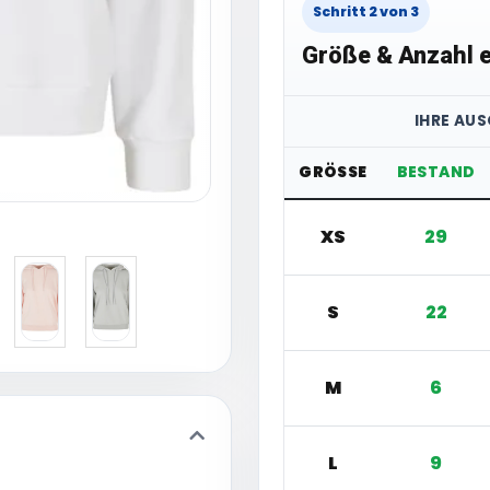
Schritt 2 von 3
Größe & Anzahl e
IHRE AU
GRÖSSE
BESTAND
XS
29
S
22
M
6
L
9