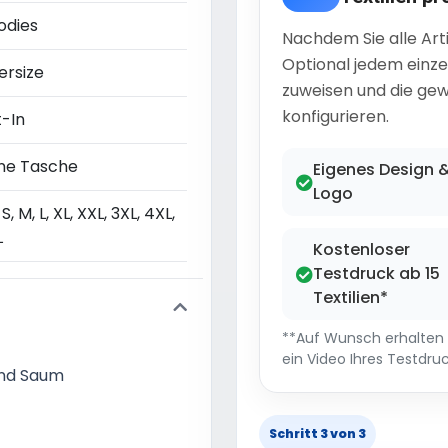
odies
Nachdem Sie alle Art
Optional jedem einze
ersize
zuweisen und die gew
konfigurieren.
t-In
ne Tasche
Eigenes Design 
Logo
 S, M, L, XL, XXL, 3XL, 4XL,
L
Kostenloser
Testdruck ab 15
Textilien*
**Auf Wunsch erhalten S
ein Video Ihres Testdruc
und Saum
Schritt 3 von 3