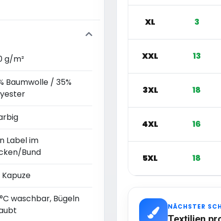
XL
3
XXL
13
0 g/m²
% Baumwolle / 35%
3XL
18
lyester
arbig
4XL
16
n Label im
cken/Bund
5XL
18
t Kapuze
 °C waschbar, Bügeln
NÄCHSTER SC
laubt
Textilien pr