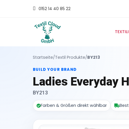
0152 14 40 85 22
TEXTIL
Startseite
/
Textil Produkte
/
BY213
BUILD YOUR BRAND
Ladies Everyday 
BY213
Farben & Größen direkt wählbar
Best