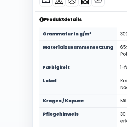
Produktdetails
Grammatur in g/m²
30
Materialzusammensetzung
65
Po
Farbigkeit
1-f
Label
Kei
Na
Kragen / Kapuze
Mi
Pflegehinweis
30
er