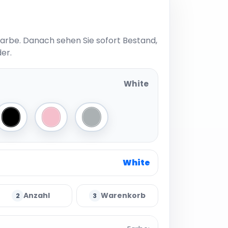
Farbe. Danach sehen Sie sofort Bestand,
er.
White
int
Black
Pink
Light Asphalt
White
Anzahl
Warenkorb
2
3