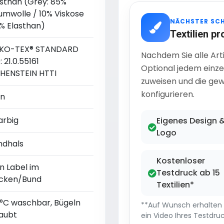
asthan (Grey: 85%
umwolle / 10% Viskose
NÄCHSTER SC
5% Elasthan)
Textilien pr
KO-TEX® STANDARD
Nachdem Sie alle Art
: 21.0.55161
Optional jedem einze
HENSTEIN HTTI
zuweisen und die gew
konfigurieren.
in
arbig
Eigenes Design 
Logo
ndhals
Kostenloser
n Label im
Testdruck ab 15
cken/Bund
Textilien*
 °C waschbar, Bügeln
**Auf Wunsch erhalten S
laubt
ein Video Ihres Testdruc