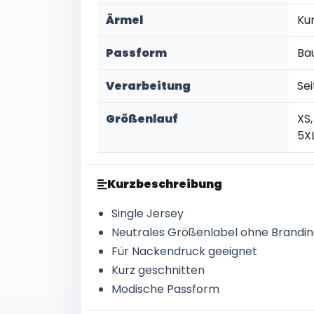
Ärmel
Ku
Passform
Ba
Verarbeitung
Se
Größenlauf
XS,
5X
Kurzbeschreibung
Single Jersey
Neutrales Größenlabel ohne Brandi
Für Nackendruck geeignet
Kurz geschnitten
Modische Passform