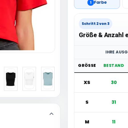
Farbe
1
Schritt 2 von 3
Größe & Anzahl e
IHRE AUS
GRÖSSE
BESTAND
XS
30
S
31
M
11