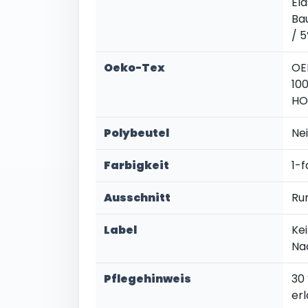
El
Ba
/ 
Oeko-Tex
OE
100
HO
Polybeutel
Ne
Farbigkeit
1-f
Ausschnitt
Ru
Label
Kei
Na
Pflegehinweis
30
er