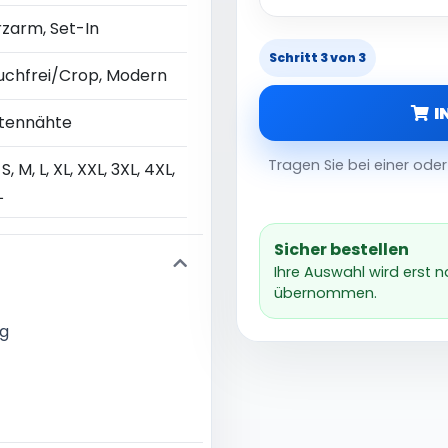
rzarm, Set-In
Schritt 3 von 3
uchfrei/Crop, Modern
I
itennähte
Tragen Sie bei einer od
 S, M, L, XL, XXL, 3XL, 4XL,
L
Sicher bestellen
Ihre Auswahl wird erst 
übernommen.
ng