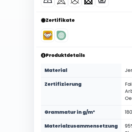
Zertifikate
Produktdetails
Material
Je
Zertifizierung
Fai
Ar
Oe
Grammatur in g/m²
18
Materialzusammensetzung
95