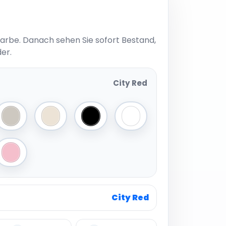
Farbe. Danach sehen Sie sofort Bestand,
er.
City Red
ive
Grey
White Sand
Black
White
avy
Pink
City Red