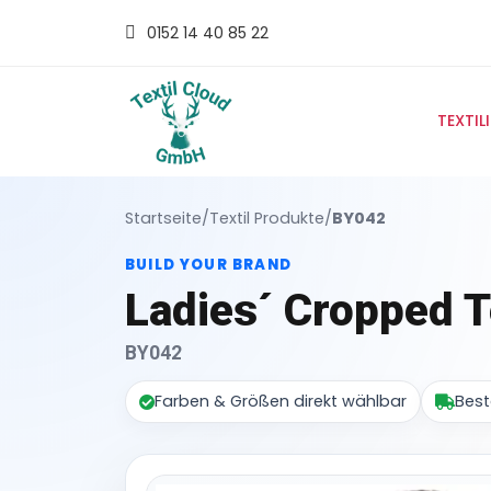
0152 14 40 85 22
TEXTIL
Startseite
/
Textil Produkte
/
BY042
BUILD YOUR BRAND
Ladies´ Cropped 
BY042
Farben & Größen direkt wählbar
Best