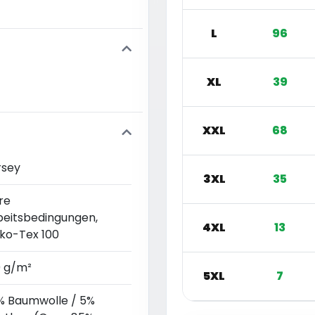
L
96
XL
39
XXL
68
rsey
3XL
35
re
beitsbedingungen,
4XL
13
ko-Tex 100
0 g/m²
5XL
7
% Baumwolle / 5%