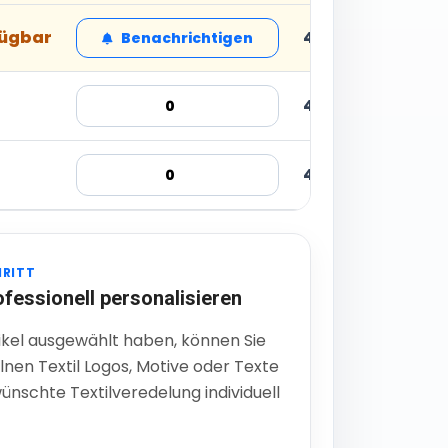
fügbar
4,55 € inkl. MwSt
Benachrichtigen
4,55 € inkl. MwSt
4,55 € inkl. MwSt
HRITT
ofessionell personalisieren
ikel ausgewählt haben, können Sie
lnen Textil Logos, Motive oder Texte
ünschte Textilveredelung individuell