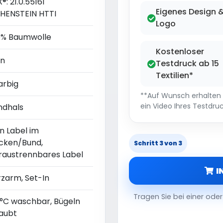
®: 21.0.55161
Eigenes Design 
HENSTEIN HTTI
Logo
0% Baumwolle
Kostenloser
in
Testdruck ab 15
Textilien*
arbig
**Auf Wunsch erhalten S
ein Video Ihres Testdruc
ndhals
n Label im
cken/Bund,
Schritt 3 von 3
raustrennbares Label
I
rzarm, Set-In
Tragen Sie bei einer od
 °C waschbar, Bügeln
laubt