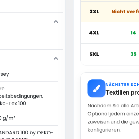
3XL
Nicht ver
4XL
14
5XL
35
rsey
NÄCHSTER SC
re
Textilien pr
beitsbedingungen,
ko-Tex 100
Nachdem Sie alle Art
Optional jedem einze
0 g/m²
zuweisen und die gew
konfigurieren.
ANDARD 100 by OEKO-