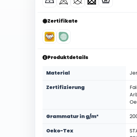
Zertifikate
Produktdetails
Material
Je
Zertifizierung
Fai
Ar
Oe
Grammatur in g/m²
20
Oeko-Tex
ST