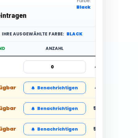
Farbe:
Black
intragen
IHRE AUSGEWÄHLTE FARBE:
BLACK
ND
ANZAHL
STÜCKPREIS
4,11 € inkl. MwSt.
fügbar
4,11 € inkl. MwSt.
Benachrichtigen
fügbar
5,86 € inkl. MwSt
Benachrichtigen
fügbar
5,86 € inkl. MwSt
Benachrichtigen