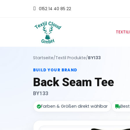
0152 14 40 85 22
TEXTIL
Startseite
/
Textil Produkte
/
BY133
BUILD YOUR BRAND
Back Seam Tee
BY133
Farben & Größen direkt wählbar
Best