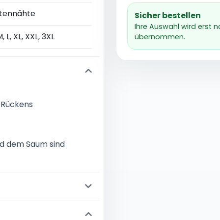
itennähte
Sicher bestellen
Ihre Auswahl wird erst 
M, L, XL, XXL, 3XL
übernommen.
s Rückens
nd dem Saum sind