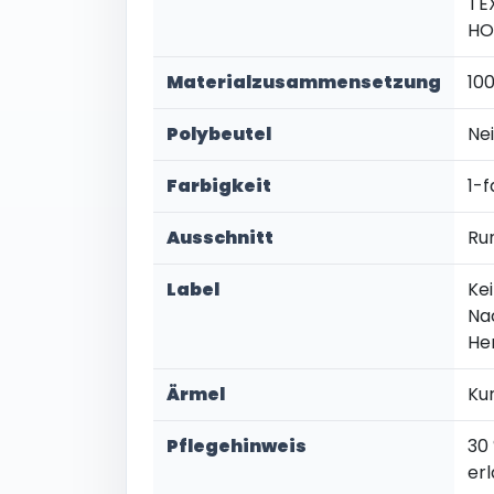
TEX
HO
Materialzusammensetzung
10
Polybeutel
Ne
Farbigkeit
1-f
Ausschnitt
Ru
Label
Kei
Na
He
Ärmel
Ku
Pflegehinweis
30
er