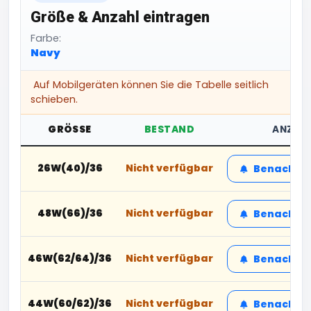
Größe & Anzahl eintragen
Farbe:
Navy
Auf Mobilgeräten können Sie die Tabelle seitlich
schieben.
GRÖSSE
BESTAND
ANZAH
26W(40)/36
Nicht verfügbar
Benachric
48W(66)/36
Nicht verfügbar
Benachric
46W(62/64)/36
Nicht verfügbar
Benachric
44W(60/62)/36
Nicht verfügbar
Benachric