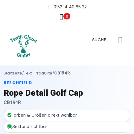
0152 14 40 85 22
0
SUCHE
Startseite
/
Textil Produkte
/
CB194R
BEECHFIELD
Rope Detail Golf Cap
CB194R
Farben & Größen direkt wählbar
Bestand sichtbar