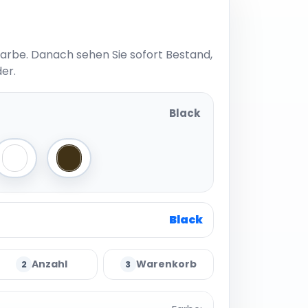
Farbe. Danach sehen Sie sofort Bestand,
er.
Black
 Navy
Midnight Camo
Olive Green
Black
Anzahl
Warenkorb
2
3