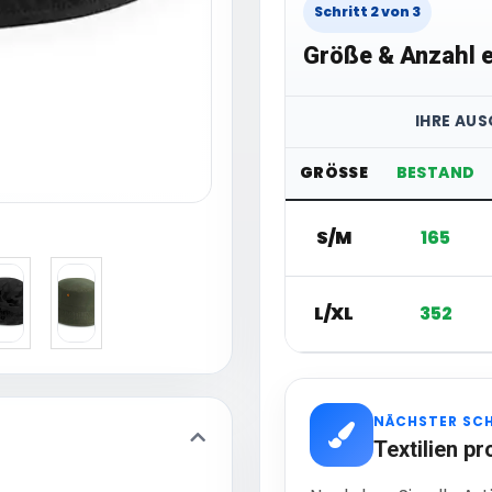
Schritt 2 von 3
Größe & Anzahl e
IHRE AU
GRÖSSE
BESTAND
S/M
165
L/XL
352
NÄCHSTER SC
Textilien pr