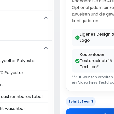
Nachdem Sie alle Art
Optional jedem einze
zuweisen und die gew
konfigurieren.
Eigenes Design 
Logo
Kostenloser
cycelter Polyester
Testdruck ab 15
Textilien*
0% Polyester
**Auf Wunsch erhalten S
ein Video Ihres Testdruc
in
raustrennbares Label
Schritt 3 von 3
cht waschbar