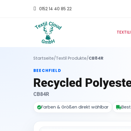
0152 14 40 85 22
TEXTIL
Startseite
/
Textil Produkte
/
CB84R
BEECHFIELD
Recycled Polyeste
CB84R
Farben & Größen direkt wählbar
Best