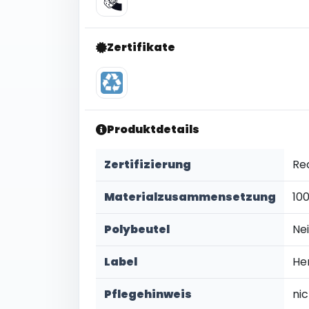
Zertifikate
Produktdetails
Zertifizierung
Re
Materialzusammensetzung
10
Polybeutel
Ne
Label
He
Pflegehinweis
ni