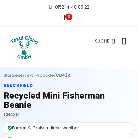
0152 14 40 85 22
0
SUCHE
Startseite
/
Textil Produkte
/
CB43R
BEECHFIELD
Recycled Mini Fisherman
Beanie
CB43R
Farben & Größen direkt wählbar