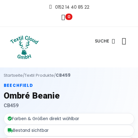
0152 14 40 85 22
0
SUCHE
Startseite
/
Textil Produkte
/
CB459
BEECHFIELD
Ombré Beanie
CB459
Farben & Größen direkt wählbar
Bestand sichtbar