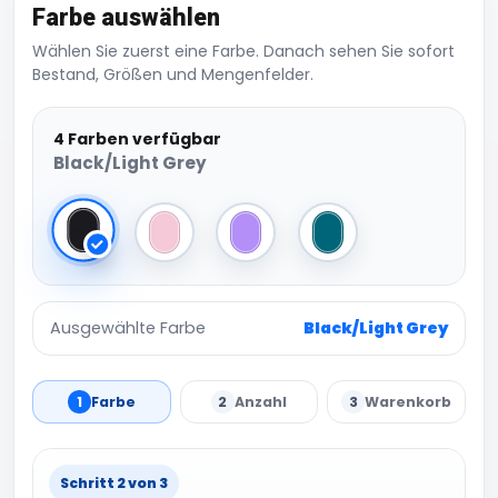
Farbe auswählen
Wählen Sie zuerst eine Farbe. Danach sehen Sie sofort
Bestand, Größen und Mengenfelder.
4 Farben verfügbar
Black/Light Grey
Black/Light Grey
Dusky Pink/Off White
Lavender/French Navy
Teal/French Navy
Ausgewählte Farbe
Black/Light Grey
1
Farbe
2
Anzahl
3
Warenkorb
Schritt 2 von 3