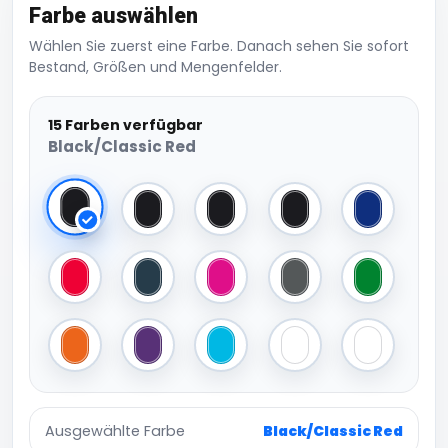
Farbe auswählen
Wählen Sie zuerst eine Farbe. Danach sehen Sie sofort
Bestand, Größen und Mengenfelder.
15 Farben verfügbar
Black/Classic Red
Black/Classic Red
Black/Graphite Grey
Black/Lime Green
Black/Yellow
Bright Roya
Classic Red/White
French Navy/White
Fuchsia/White
Graphite Grey/Black
Kelly Green
Orange/White
Purple/White
Surf Blue/White
White/Bright Royal
White/Clas
Ausgewählte Farbe
Black/Classic Red