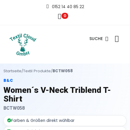
0152 14 40 85 22
0
SUCHE
Startseite
/
Textil Produkte
/
BCTW058
B&C
Women´s V-Neck Triblend T-
Shirt
BCTW058
Farben & Größen direkt wählbar