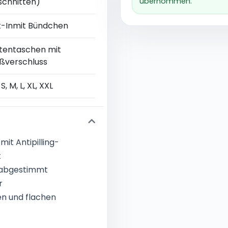
schnitten)
übernommen.
t-Inmit Bündchen
itentaschen mit
ißverschluss
 S, M, L, XL, XXL
it Antipilling-
t
h abgestimmt
r
en und flachen