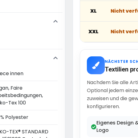
XL
Nicht ver
XXL
Nicht ver
NÄCHSTER SC
Textilien pr
eece innen
Nachdem Sie alle Art
gan, Faire
Optional jedem einze
beitsbedingungen,
zuweisen und die gew
ko-Tex 100
konfigurieren.
0% Polyester
Eigenes Design 
Logo
KO-TEX® STANDARD