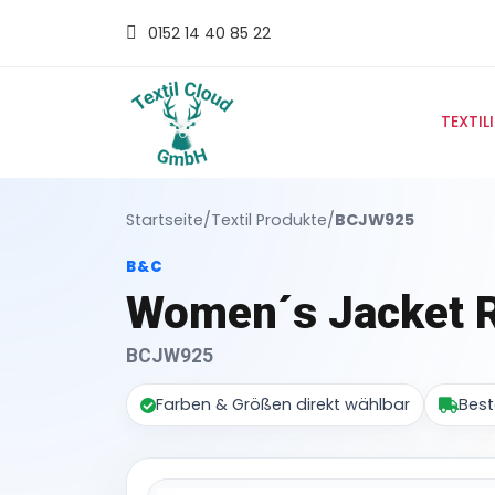
0152 14 40 85 22
TEXTIL
Startseite
/
Textil Produkte
/
BCJW925
B&C
Women´s Jacket R
BCJW925
Farben & Größen direkt wählbar
Best