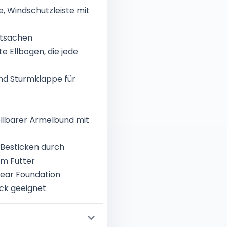
, Windschutzleiste mit
rtsachen
 Ellbogen, die jede
und Sturmklappe für
ellbarer Ärmelbund mit
 Besticken durch
am Futter
 Wear Foundation
uck geeignet