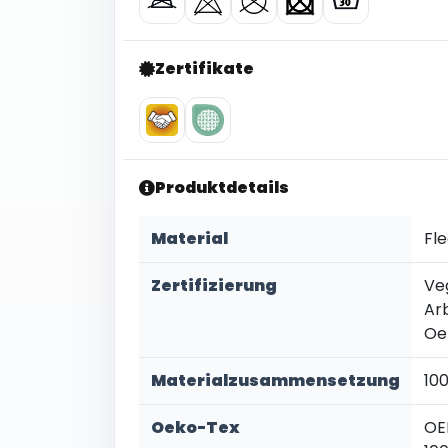
Zertifikate
Produktdetails
Material
Fl
Zertifizierung
Ve
Ar
Oe
Materialzusammensetzung
10
Oeko-Tex
OE