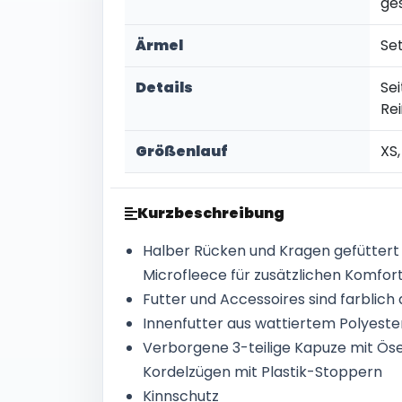
ge
Ärmel
Se
Details
Se
Re
Größenlauf
XS,
Kurzbeschreibung
Halber Rücken und Kragen gefüttert m
Microfleece für zusätzlichen Komfor
Futter und Accessoires sind farblic
Innenfutter aus wattiertem Polyeste
Verborgene 3-teilige Kapuze mit Ös
Kordelzügen mit Plastik-Stoppern
Kinnschutz