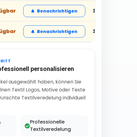
fügbar
34,99 € inkl. MwS
Benachrichtigen
fügbar
34,99 € inkl. MwS
Benachrichtigen
HRITT
ofessionell personalisieren
ikel ausgewählt haben, können Sie
lnen Textil Logos, Motive oder Texte
ünschte Textilveredelung individuell
&
Professionelle
Textilveredelung