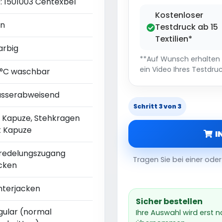
0: 1501003 Centexbel
Kostenloser
in
Testdruck ab 15
Textilien*
arbig
**Auf Wunsch erhalten S
ein Video Ihres Testdruc
 °C waschbar
sserabweisend
Schritt 3 von 3
t Kapuze, Stehkragen
t Kapuze
I
redelungszugang
Tragen Sie bei einer od
cken
nterjacken
Sicher bestellen
gular (normal
Ihre Auswahl wird erst 