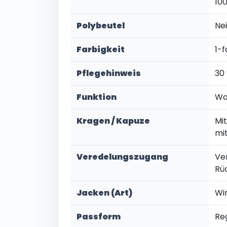
10
Polybeutel
Ne
Farbigkeit
1-f
Pflegehinweis
30
Funktion
Wa
Kragen / Kapuze
Mi
mi
Veredelungszugang
Ve
Rü
Jacken (Art)
Wi
Passform
Re