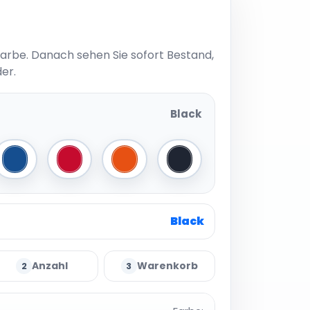
Farbe. Danach sehen Sie sofort Bestand,
er.
Black
Royal Blue
Deep Red
Orange
Navy
Black
Anzahl
Warenkorb
2
3