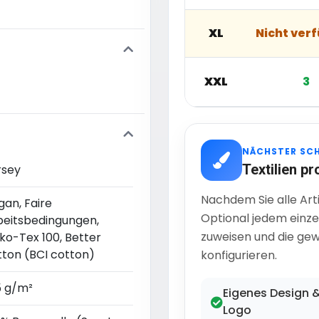
XL
Nicht ver
XXL
3
NÄCHSTER SC
Textilien pr
rsey
Nachdem Sie alle Art
gan, Faire
Optional jedem einze
beitsbedingungen,
zuweisen und die gew
ko-Tex 100, Better
tton (BCI cotton)
konfigurieren.
5 g/m²
Eigenes Design 
Logo