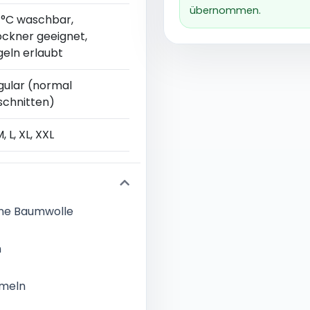
übernommen.
 °C waschbar,
ockner geeignet,
geln erlaubt
gular (normal
schnitten)
M, L, XL, XXL
ene Baumwolle
n
rmeln