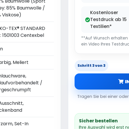
0% Baumwolle (Sport
ey: 85% Baumwolle /
Kostenloser
% Viskose)
Testdruck ab 15
Textilien*
KO-TEX® STANDARD
0: 1501003 Centexbel
**Auf Wunsch erhalten S
ein Video Ihres Testdruc
in
arbig, Meliert
Schritt 3 von 3
hlauchware,
I
nlaufvorbehandelt /
rgeschrumpft
Tragen Sie bei einer od
Ausschnitt,
ckenband
Sicher bestellen
rzarm, Set-In
Ihre Auswahl wird erst 