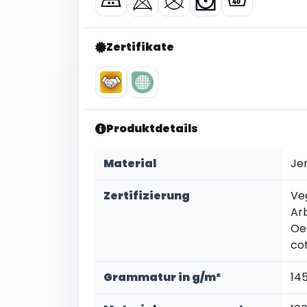
Zertifikate
Produktdetails
Material
Je
Zertifizierung
Ve
Ar
Oe
co
Grammatur in g/m²
14