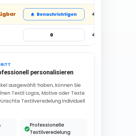
fügbar
4,34 € inkl. MwSt
Benachrichtigen
4,34 € inkl. MwSt
HRITT
ofessionell personalisieren
ikel ausgewählt haben, können Sie
lnen Textil Logos, Motive oder Texte
ünschte Textilveredelung individuell
&
Professionelle
Textilveredelung