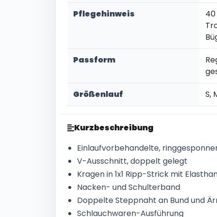
Pflegehinweis
40
Tr
Bü
Passform
Re
ge
Größenlauf
S, 
Kurzbeschreibung
Einlaufvorbehandelte, ringgesponn
V-Ausschnitt, doppelt gelegt
Kragen in 1x1 Ripp-Strick mit Elastha
Nacken- und Schulterband
Doppelte Steppnaht an Bund und Ä
Schlauchwaren-Ausführung