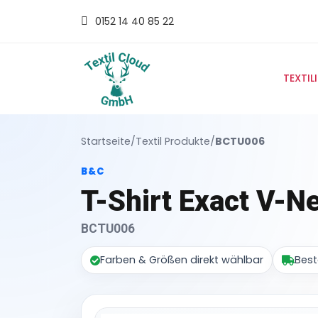
0152 14 40 85 22
TEXTIL
Startseite
/
Textil Produkte
/
BCTU006
B&C
T-Shirt Exact V-N
BCTU006
Farben & Größen direkt wählbar
Best