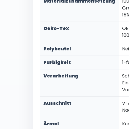
Materialzusammensetzung
10
Gr
15
Oeko-Tex
OE
10
Polybeutel
Ne
Farbigkeit
1-f
Verarbeitung
Sc
Ei
Vo
Ausschnitt
V-
Na
Ärmel
Ku