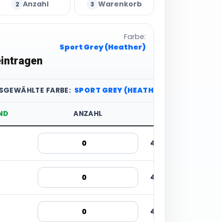
Anzahl
Warenkorb
2
3
Farbe:
Sport Grey (Heather)
intragen
USGEWÄHLTE FARBE:
SPORT GREY (HEATHER)
ND
ANZAHL
STÜCKPREIS
4,34 € inkl. MwSt
4,34 € inkl. MwSt
4,34 € inkl. MwSt