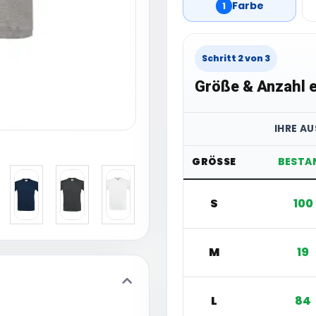
Farbe
1
Schritt 2 von 3
Größe & Anzahl e
IHRE A
GRÖSSE
BESTA
S
100
M
19
L
84