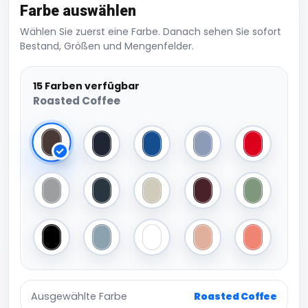
Farbe auswählen
Wählen Sie zuerst eine Farbe. Danach sehen Sie sofort
Bestand, Größen und Mengenfelder.
15 Farben verfügbar
Roasted Coffee
Roasted Coffee
Navy
Royal Blue
Heather Blue
Red
Sport Grey (Heather)
Dark Grey (Solid)
Heather Grey Fog
Heather Burgundy
Amalfi Gre
Black
Amalfi Blue
White
Nude
Amalfi Cora
Ausgewählte Farbe
Roasted Coffee