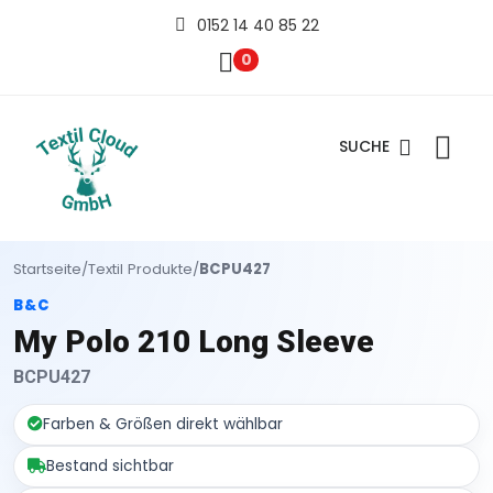
0152 14 40 85 22
0
SUCHE
Startseite
/
Textil Produkte
/
BCPU427
B&C
My Polo 210 Long Sleeve
BCPU427
Farben & Größen direkt wählbar
Bestand sichtbar