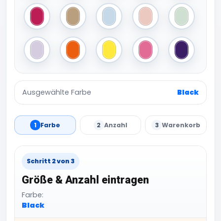
Meta Fuchsia
Meta Gold
Blush Blue
Blush Pink
Blush Mint
Lavender
Pure Orange
Solar Yellow
Lotus Pink
Radiant Pur
Ausgewählte Farbe
Black
1
Farbe
2
Anzahl
3
Warenkorb
Schritt 2 von 3
Größe & Anzahl eintragen
Farbe:
Black