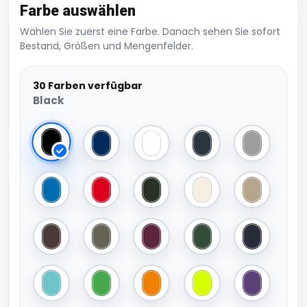
Farbe auswählen
Wählen Sie zuerst eine Farbe. Danach sehen Sie sofort
Bestand, Größen und Mengenfelder.
30 Farben verfügbar
Black
Black
Navy
White
Dark Grey (Solid)
Sport Grey 
Royal Blue
Red
Dark Forest
Off White
Mastic
Roasted Coffee
Camo Green
Burgundy
Ivy Green
Navy Pure
Meta Turquoise
Apple Green
Meta Orange
Pixel Lime
Meta Lilac