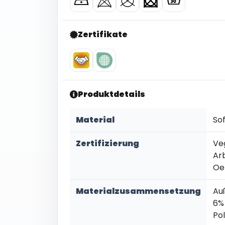
Zertifikate
Produktdetails
Material
Sof
Zertifizierung
Ve
Ar
Oe
Materialzusammensetzung
Au
6% 
Po