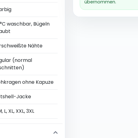
übernommen.
arbig
 °C waschbar, Bügeln
laubt
rschweißte Nähte
gular (normal
schnitten)
ehkragen ohne Kapuze
ftshell-Jacke
M, L, XL, XXL, 3XL