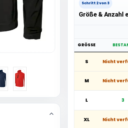
Schritt 2 von 3
Größe & Anzahl e
GRÖSSE
BESTA
S
Nicht ver
M
Nicht ver
L
3
XL
Nicht ver