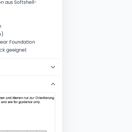
n aus Softshell-
n
e)
 Wear Foundation
uck geeignet