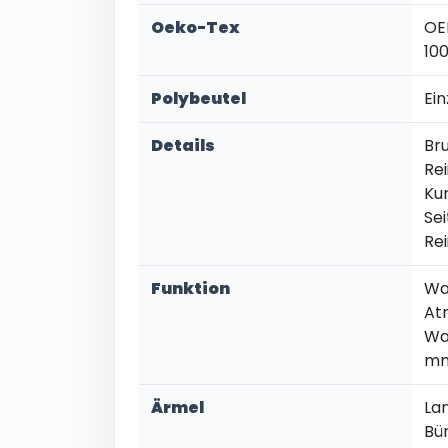
Oeko-Tex
OE
10
Polybeutel
Ein
Details
Br
Re
Kun
Se
Re
Funktion
Wa
At
Wa
mm
Ärmel
La
Bü