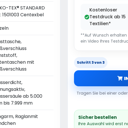
KO-TEX® STANDARD
Kostenloser
0: 1501003 Centexbel
Testdruck ab 15
Textilien*
zeln
**Auf Wunsch erhalten S
usttasche,
ein Video Ihres Testdruc
ißverschluss
ststoff,
itentaschen mit
Schritt 3 von 3
ißverschluss
I
sserdicht,
mungsaktiv,
Tragen Sie bei einer od
ssersäule ab 5.000
 bis 7.999 mm
ngarm, Raglanmit
Sicher bestellen
ndchen
Ihre Auswahl wird erst 