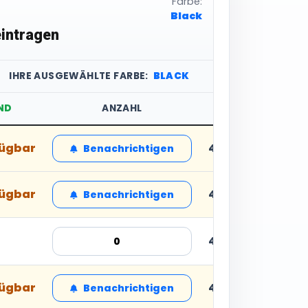
Farbe:
Black
intragen
IHRE AUSGEWÄHLTE FARBE:
BLACK
ND
ANZAHL
STÜCKPREIS
fügbar
48,46 € inkl. MwS
Benachrichtigen
fügbar
48,46 € inkl. MwS
Benachrichtigen
48,46 € inkl. MwS
fügbar
48,46 € inkl. MwS
Benachrichtigen