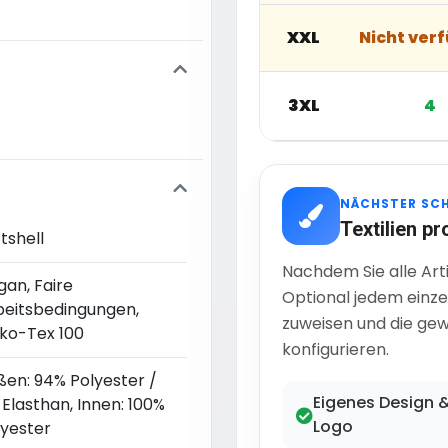
XXL
Nicht ver
3XL
4
NÄCHSTER SC
Textilien pr
tshell
Nachdem Sie alle Art
gan, Faire
Optional jedem einze
beitsbedingungen,
zuweisen und die gew
ko-Tex 100
konfigurieren.
ßen: 94% Polyester /
Eigenes Design 
Elasthan, Innen: 100%
Logo
lyester