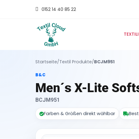
0152 14 40 85 22
TEXTIL
Startseite
/
Textil Produkte
/
BCJM951
B&C
Men´s X-Lite Soft
BCJM951
Farben & Größen direkt wählbar
Best