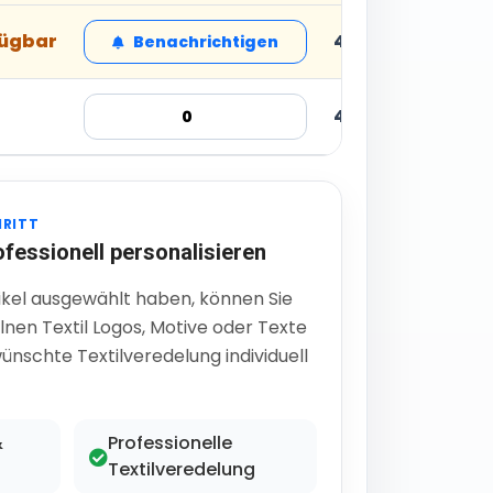
fügbar
48,46 € inkl. MwS
Benachrichtigen
48,46 € inkl. MwS
HRITT
ofessionell personalisieren
ikel ausgewählt haben, können Sie
lnen Textil Logos, Motive oder Texte
ünschte Textilveredelung individuell
&
Professionelle
Textilveredelung