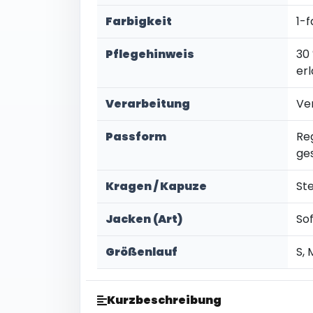
Farbigkeit
1-f
Pflegehinweis
30
er
Verarbeitung
Ve
Passform
Re
ge
Kragen / Kapuze
St
Jacken (Art)
So
Größenlauf
S, 
Kurzbeschreibung