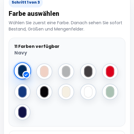
Schritt 1 von 3
Farbe auswählen
Wählen Sie zuerst eine Farbe. Danach sehen Sie sofort
Bestand, Größen und Mengenfelder.
11 Farben verfügbar
Navy
Navy
Soft Rose
Heather Grey
Asphalt
Red
Royal
Black Pure
Off White
White
Sage
Navy Blue