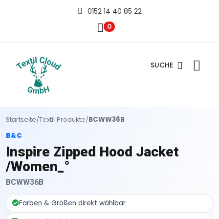
0152 14 40 85 22
0
SUCHE
Startseite
/
Textil Produkte
/
BCWW36B
B&C
Inspire Zipped Hood Jacket
/Women_°
BCWW36B
Farben & Größen direkt wählbar