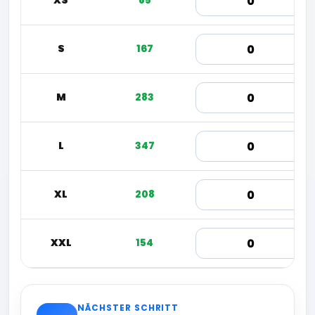
XS
85
S
167
M
283
L
347
XL
208
XXL
154
NÄCHSTER SCHRITT