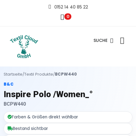
0152 14 40 85 22
0
SUCHE
Startseite
/
Textil Produkte
/
BCPW440
B&C
Inspire Polo /Women_°
BCPW440
Farben & Größen direkt wählbar
Bestand sichtbar