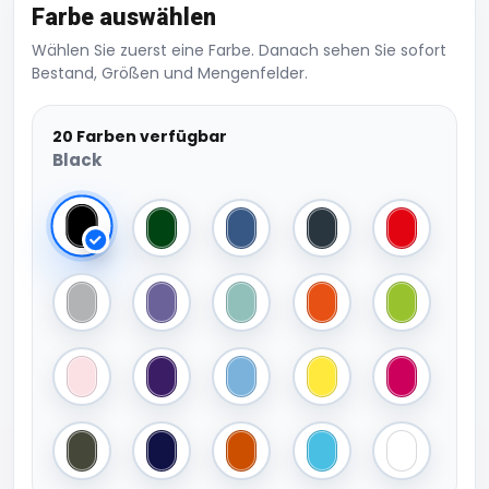
Farbe auswählen
Wählen Sie zuerst eine Farbe. Danach sehen Sie sofort
Bestand, Größen und Mengenfelder.
20 Farben verfügbar
Black
Black
Bottle Green
Cobalt Blue
Dark Grey (Solid)
Fire Red
Heather Grey
Millennial Lilac
Millennial Mint
Orange
Orchid Gre
Orchid Pink
Radiant Purple
Sky Blue
Solar Yellow
Sorbet
Urban Khaki
Navy Blue
Urban Orange
Very Turquoise
White