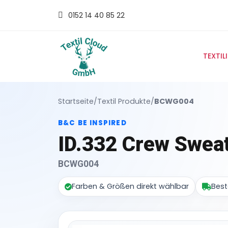
0152 14 40 85 22
TEXTIL
Startseite
/
Textil Produkte
/
BCWG004
B&C BE INSPIRED
ID.332 Crew Sweat
BCWG004
Farben & Größen direkt wählbar
Best