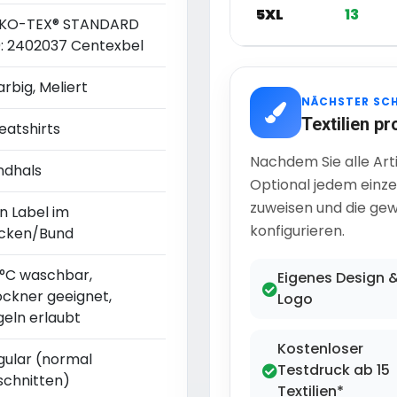
5XL
13
KO-TEX® STANDARD
0: 2402037 Centexbel
arbig, Meliert
NÄCHSTER SC
Textilien pr
eatshirts
Nachdem Sie alle Art
ndhals
Optional jedem einze
zuweisen und die gew
n Label im
konfigurieren.
cken/Bund
 °C waschbar,
Eigenes Design 
ockner geeignet,
Logo
geln erlaubt
Kostenloser
gular (normal
Testdruck ab 15
schnitten)
Textilien*