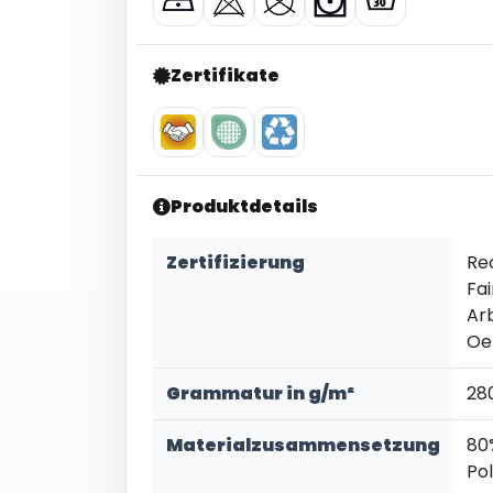
Zertifikate
Produktdetails
Zertifizierung
Re
Fai
Ar
Oe
Grammatur in g/m²
28
Materialzusammensetzung
80
Po