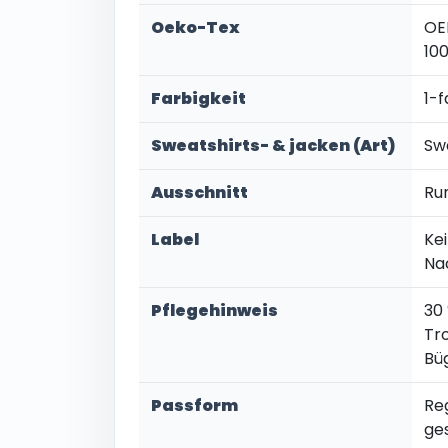
Oeko-Tex
OE
10
Farbigkeit
1-f
Sweatshirts- & jacken (Art)
Sw
Ausschnitt
Ru
Label
Kei
Na
Pflegehinweis
30
Tr
Bü
Passform
Re
ge