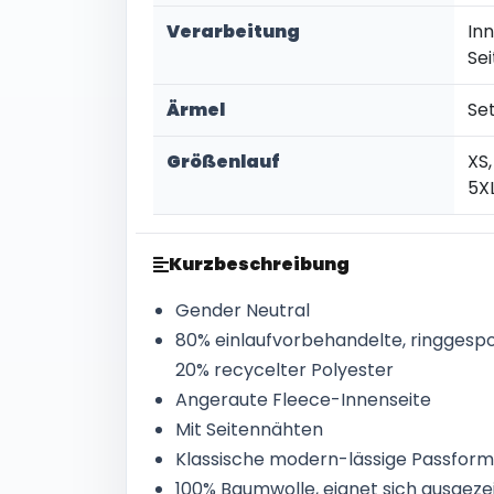
Verarbeitung
In
Se
Ärmel
Se
Größenlauf
XS,
5X
Kurzbeschreibung
Gender Neutral
80% einlaufvorbehandelte, ringges
20% recycelter Polyester
Angeraute Fleece-Innenseite
Mit Seitennähten
Klassische modern-lässige Passform
100% Baumwolle, eignet sich ausgez