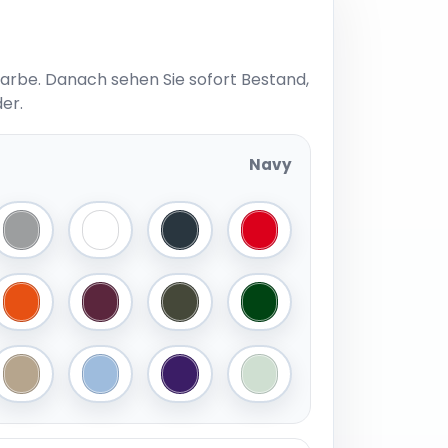
Farbe. Danach sehen Sie sofort Bestand,
er.
Navy
Sport Grey (Heather)
White
Dark Grey (Solid)
Red
te
Orange
Burgundy
Urban Khaki
Bottle Green
Blue
Mastic
Lotus Blue
Radiant Purple
Blush Mint