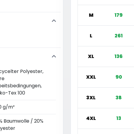
M
179
L
261
XL
136
cycelter Polyester,
XXL
90
re
beitsbedingungen,
ko-Tex 100
3XL
38
0 g/m²
4XL
13
% Baumwolle / 20%
lyester