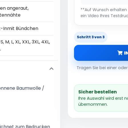
nen angeraut,
**Auf Wunsch erhalten S
itennähte
ein Video Ihres Testdruc
t-Inmit Bündchen
Schritt 3 von 3
 S, M, L, XL, XXL, 3XL, 4XL,
L
I
Tragen Sie bei einer od
ponnene Baumwolle /
Sicher bestellen
Ihre Auswahl wird erst 
übernommen.
eichnet zum Bedrucken