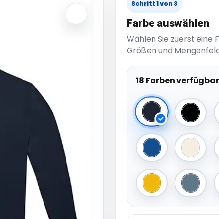
Schritt 1 von 3
Farbe auswählen
Wählen Sie zuerst eine 
Größen und Mengenfeld
18 Farben verfügbar
Navy
Black
Royal Blue
Off Whi
Pop Yellow
Nordic 