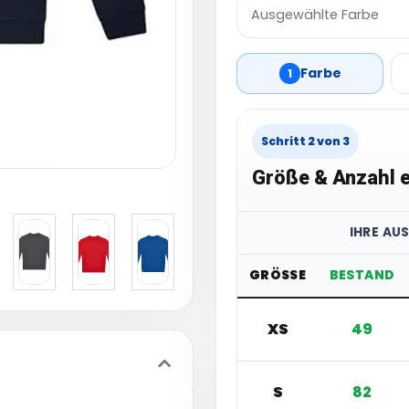
Ausgewählte Farbe
Farbe
1
Schritt 2 von 3
Größe & Anzahl e
IHRE AU
GRÖSSE
BESTAND
XS
49
S
82