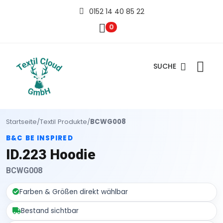
0152 14 40 85 22
0
SUCHE
Startseite
/
Textil Produkte
/
BCWG008
B&C BE INSPIRED
ID.223 Hoodie
BCWG008
Farben & Größen direkt wählbar
Bestand sichtbar