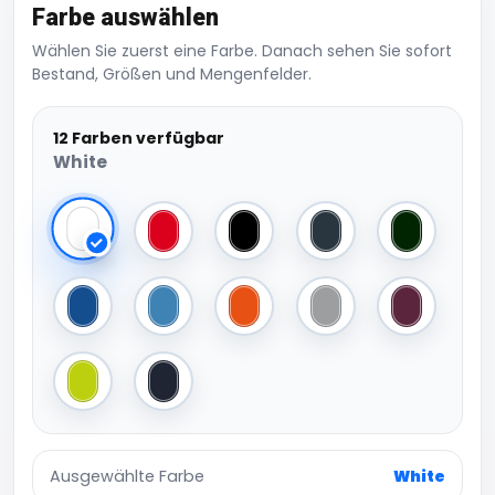
Farbe auswählen
Wählen Sie zuerst eine Farbe. Danach sehen Sie sofort
Bestand, Größen und Mengenfelder.
12 Farben verfügbar
White
White
Red
Black
Dark Grey (Solid)
Forest Gre
Royal Blue
Lake Blue
Orange
Sport Grey (Heather)
Burgundy
Acid Lime
Navy
Ausgewählte Farbe
White