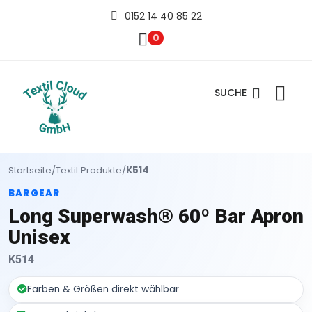
0152 14 40 85 22
0
SUCHE
Startseite
/
Textil Produkte
/
K514
BARGEAR
Long Superwash® 60º Bar Apron
Unisex
K514
Farben & Größen direkt wählbar