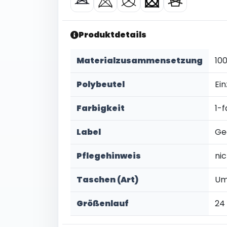
Produktdetails
Materialzusammensetzung
10
Polybeutel
Ein
Farbigkeit
1-f
Label
Ge
Pflegehinweis
ni
Taschen (Art)
Um
Größenlauf
24 