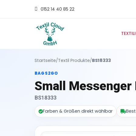
0152 14 40 85 22
TEXTIL
Startseite
/
Textil Produkte
/
BS18333
BAGS2GO
Small Messenger 
BS18333
Farben & Größen direkt wählbar
Best