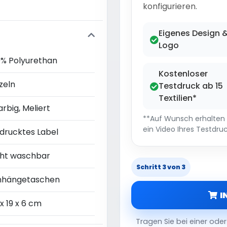
konfigurieren.
Eigenes Design 
Logo
0% Polyurethan
Kostenloser
zeln
Testdruck ab 15
Textilien*
arbig, Meliert
**Auf Wunsch erhalten S
ein Video Ihres Testdruc
drucktes Label
cht waschbar
Schritt 3 von 3
hängetaschen
I
x 19 x 6 cm
Tragen Sie bei einer od