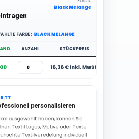
Farbe:
Black Melange
intragen
ÄHLTE FARBE:
BLACK MELANGE
TAND
ANZAHL
STÜCKPREIS
000
16,36 € inkl. MwSt.
HRITT
ofessionell personalisieren
ikel ausgewählt haben, können Sie
lnen Textil Logos, Motive oder Texte
ünschte Textilveredelung individuell