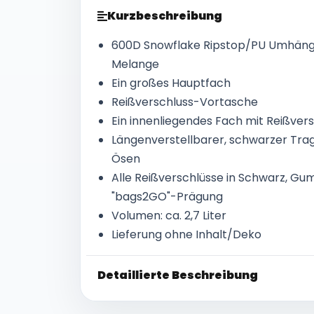
Kurzbeschreibung
600D Snowflake Ripstop/PU Umhänge
Melange
Ein großes Hauptfach
Reißverschluss-Vortasche
Ein innenliegendes Fach mit Reißver
Längenverstellbarer, schwarzer Trag
Ösen
Alle Reißverschlüsse in Schwarz, Gu
"bags2GO"-Prägung
Volumen: ca. 2,7 Liter
Lieferung ohne Inhalt/Deko
Detaillierte Beschreibung