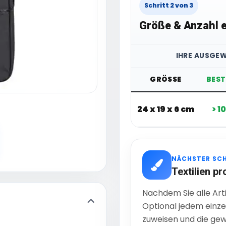
Schritt 2 von 3
Größe & Anzahl e
IHRE AUSGEW
GRÖSSE
BES
24 x 19 x 6 cm
> 1
NÄCHSTER SC
Textilien pr
Nachdem Sie alle Art
Optional jedem einze
zuweisen und die gew