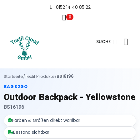
0152 14 40 85 22
0
SUCHE
Startseite
/
Textil Produkte
/
BS16196
BAGS2GO
Outdoor Backpack - Yellowstone
BS16196
Farben & Größen direkt wählbar
Bestand sichtbar