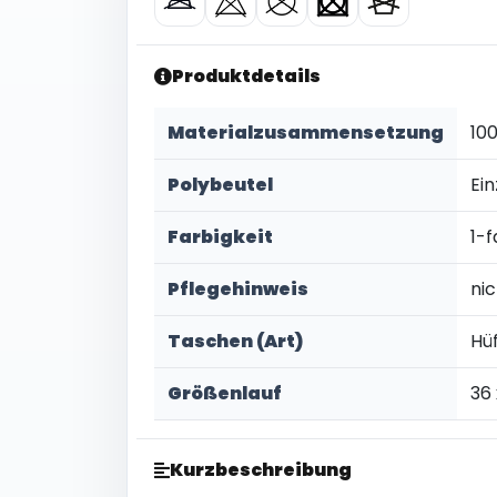
Produktdetails
Materialzusammensetzung
10
Polybeutel
Ein
Farbigkeit
1-f
Pflegehinweis
ni
Taschen (Art)
Hü
Größenlauf
36 
Kurzbeschreibung