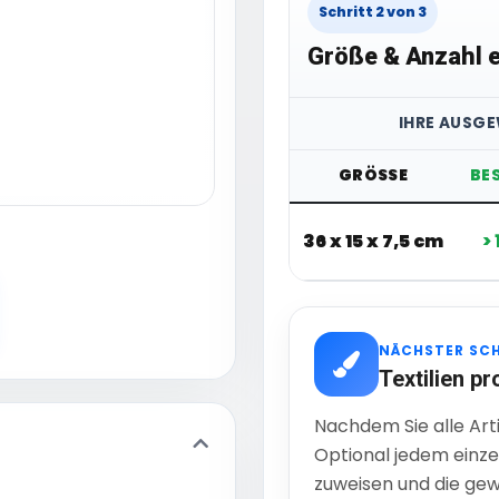
Schritt 2 von 3
Größe & Anzahl e
IHRE AUSGE
GRÖSSE
BE
36 x 15 x 7,5 cm
>
NÄCHSTER SC
Textilien pr
Nachdem Sie alle Art
Optional jedem einze
zuweisen und die gew