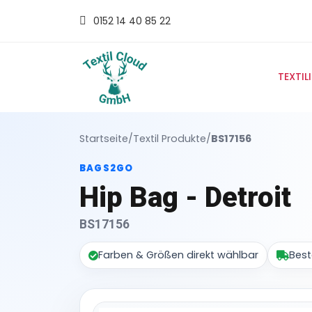
0152 14 40 85 22
TEXTIL
Startseite
/
Textil Produkte
/
BS17156
BAGS2GO
Hip Bag - Detroit
BS17156
Farben & Größen direkt wählbar
Best