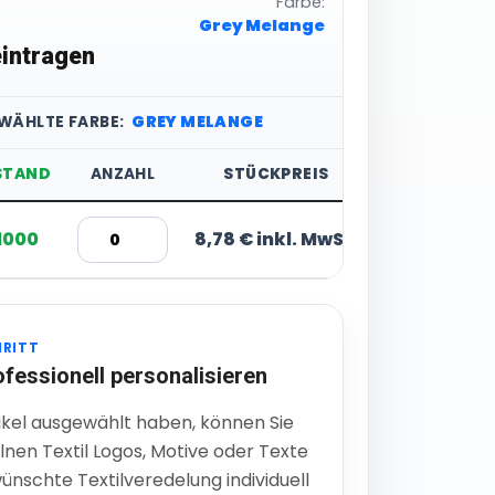
Farbe:
Grey Melange
intragen
WÄHLTE FARBE:
GREY MELANGE
STAND
ANZAHL
STÜCKPREIS
 1000
8,78 € inkl. MwSt.
HRITT
ofessionell personalisieren
ikel ausgewählt haben, können Sie
lnen Textil Logos, Motive oder Texte
ünschte Textilveredelung individuell