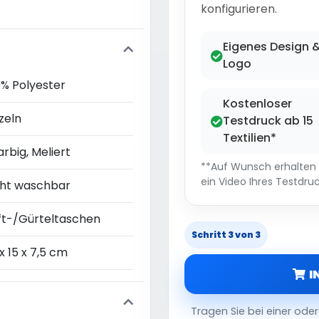
konfigurieren.
Eigenes Design 
Logo
0% Polyester
Kostenloser
zeln
Testdruck ab 15
Textilien*
arbig, Meliert
**Auf Wunsch erhalten S
ein Video Ihres Testdruc
cht waschbar
ft-/Gürteltaschen
Schritt 3 von 3
x 15 x 7,5 cm
I
Tragen Sie bei einer od