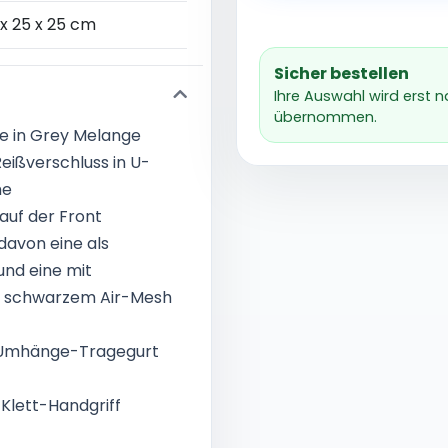
x 25 x 25 cm
Sicher bestellen
Ihre Auswahl wird erst 
übernommen.
e in Grey Melange
ißverschluss in U-
he
auf der Front
davon eine als
nd eine mit
us schwarzem Air-Mesh
 Umhänge-Tragegurt
Klett-Handgriff