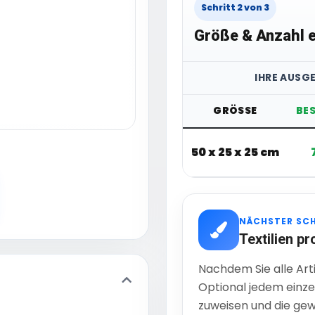
Schritt 2 von 3
Größe & Anzahl e
IHRE AUSG
GRÖSSE
BE
50 x 25 x 25 cm
NÄCHSTER SC
Textilien pr
Nachdem Sie alle Art
Optional jedem einze
zuweisen und die gew