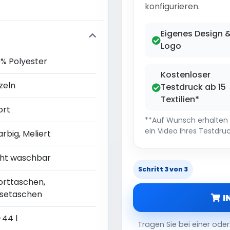
konfigurieren.
Eigenes Design 
Logo
0% Polyester
Kostenloser
zeln
Testdruck ab 15
Textilien*
ort
**Auf Wunsch erhalten S
ein Video Ihres Testdruc
arbig, Meliert
cht waschbar
Schritt 3 von 3
orttaschen,
isetaschen
I
-44 l
Tragen Sie bei einer od