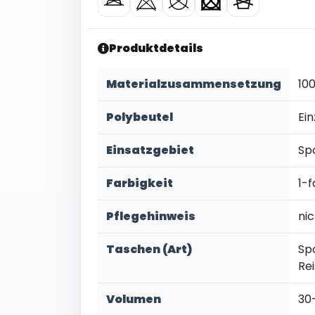
Produktdetails
Materialzusammensetzung
10
Polybeutel
Ein
Einsatzgebiet
Sp
Farbigkeit
1-f
Pflegehinweis
ni
Taschen (Art)
Sp
Re
Volumen
30