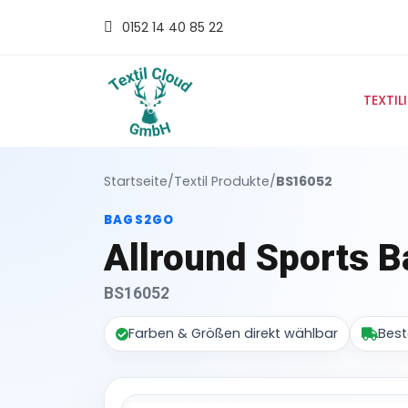
0152 14 40 85 22
TEXTIL
Startseite
/
Textil Produkte
/
BS16052
BAGS2GO
Allround Sports B
BS16052
Farben & Größen direkt wählbar
Best