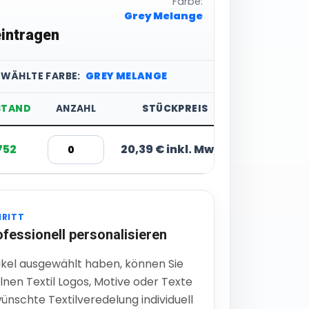
Farbe:
Grey Melange
intragen
EWÄHLTE FARBE:
GREY MELANGE
STAND
ANZAHL
STÜCKPREIS
752
20,39 € inkl. MwSt.
HRITT
ofessionell personalisieren
ikel ausgewählt haben, können Sie
lnen Textil Logos, Motive oder Texte
ünschte Textilveredelung individuell