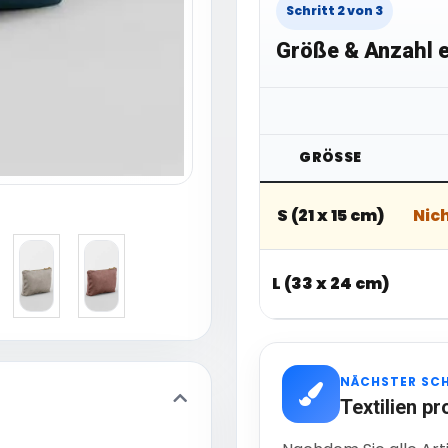
Schritt 2 von 3
Größe & Anzahl e
GRÖSSE
S (21 x 15 cm)
Nic
L (33 x 24 cm)
NÄCHSTER SC
Textilien pr