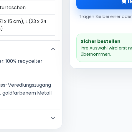
I
lturtaschen
Tragen Sie bei einer od
21 x 15 cm), L (23 x 24
)
Sicher bestellen
Ihre Auswahl wird erst 
übernommen.
r: 100% recycelter
luss-Veredlungszugang
, goldfarbenem Metall