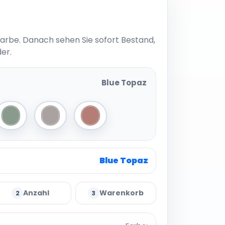
Farbe. Danach sehen Sie sofort Bestand,
er.
Blue Topaz
merald
Jade
Moonstone
Rose Quartz
Blue Topaz
Anzahl
Warenkorb
2
3