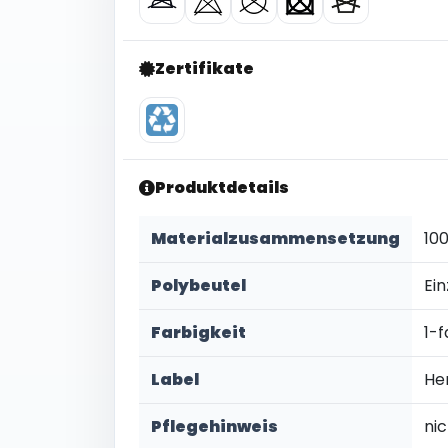
Zertifikate
Produktdetails
Materialzusammensetzung
10
Polybeutel
Ein
Farbigkeit
1-f
Label
He
Pflegehinweis
ni