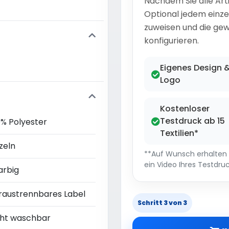
Nachdem Sie alle Art
Optional jedem einze
zuweisen und die gew
konfigurieren.
Eigenes Design 
Logo
Kostenloser
Testdruck ab 15
0% Polyester
Textilien*
zeln
**Auf Wunsch erhalten S
ein Video Ihres Testdruc
arbig
raustrennbares Label
Schritt 3 von 3
cht waschbar