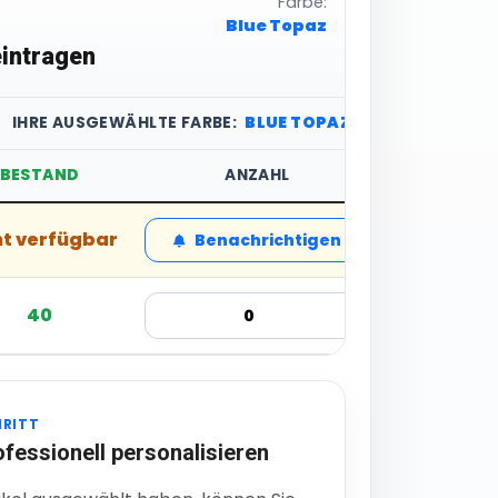
Farbe:
Blue Topaz
intragen
IHRE AUSGEWÄHLTE FARBE:
BLUE TOPAZ
BESTAND
ANZAHL
STÜCKP
ht verfügbar
4,91 € inkl
Benachrichtigen
40
6,11 € inkl
HRITT
ofessionell personalisieren