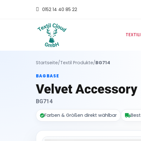
0152 14 40 85 22
TEXTIL
Startseite
/
Textil Produkte
/
BG714
BAGBASE
Velvet Accessory
BG714
Farben & Größen direkt wählbar
Best