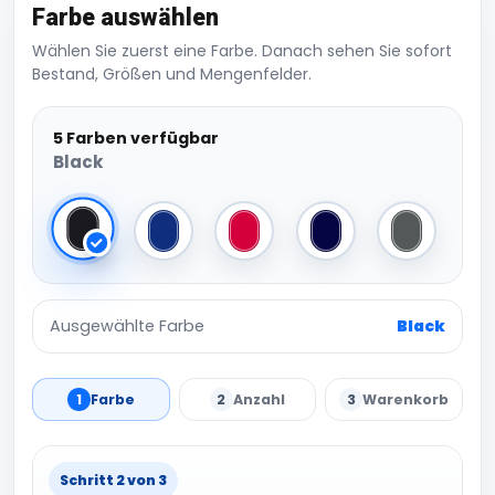
Farbe auswählen
Wählen Sie zuerst eine Farbe. Danach sehen Sie sofort
Bestand, Größen und Mengenfelder.
5 Farben verfügbar
Black
Black
Bright Royal
Classic Red
French Navy
Graphite G
Ausgewählte Farbe
Black
1
Farbe
2
Anzahl
3
Warenkorb
Schritt 2 von 3