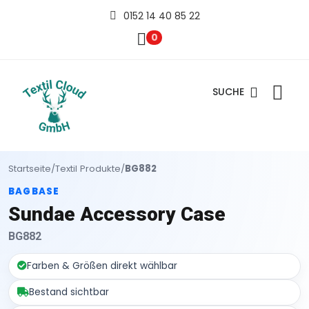
0152 14 40 85 22
0
SUCHE
Startseite
/
Textil Produkte
/
BG882
BAGBASE
Sundae Accessory Case
BG882
Farben & Größen direkt wählbar
Bestand sichtbar