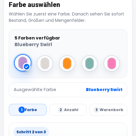
Farbe auswählen
Wählen Sie zuerst eine Farbe. Danach sehen Sie sofort
Bestand, Größen und Mengenfelder.
5 Farben verfügbar
Blueberry Swirl
Blueberry Swirl
Cookies+Cream
Mango Sorbet
Mint Choc Chip
Raspberry R
Ausgewählte Farbe
Blueberry Swirl
1
Farbe
2
Anzahl
3
Warenkorb
Schritt 2 von 3