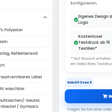
konfigurieren.
Eigenes Design 
Logo
0% Polyester
Kostenloser
zeln
Testdruck ab 15
Textilien*
arbig, Reflektierend
**Auf Wunsch erhalten S
ein Video Ihres Testdruc
ort
raustrennbares Label
Schritt 3 von 3
cht waschbar
I
huhtaschen/-beutel,
rnbeutel / Gymsacs
Tragen Sie bei einer od