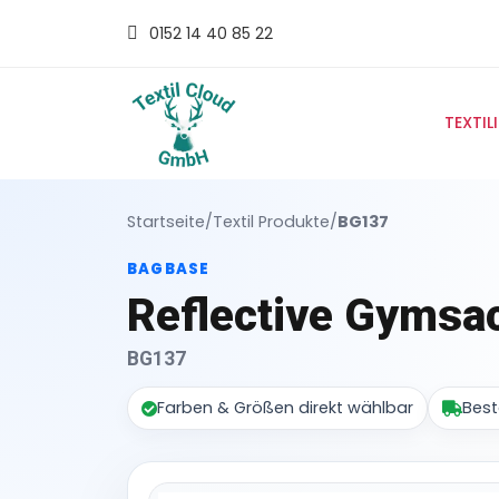
0152 14 40 85 22
TEXTIL
Startseite
/
Textil Produkte
/
BG137
BAGBASE
Reflective Gymsa
BG137
Farben & Größen direkt wählbar
Best