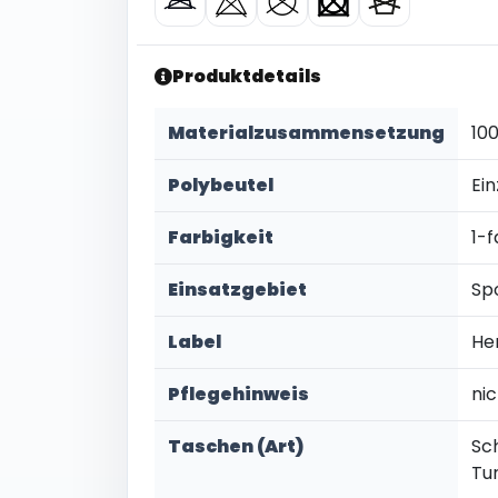
Produktdetails
Materialzusammensetzung
10
Polybeutel
Ein
Farbigkeit
1-f
Einsatzgebiet
Sp
Label
He
Pflegehinweis
ni
Taschen (Art)
Sc
Tu