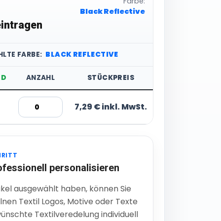
Farbe:
Black Reflective
intragen
LTE FARBE:
BLACK REFLECTIVE
ND
ANZAHL
STÜCKPREIS
7,29 € inkl. MwSt.
HRITT
ofessionell personalisieren
ikel ausgewählt haben, können Sie
lnen Textil Logos, Motive oder Texte
ünschte Textilveredelung individuell