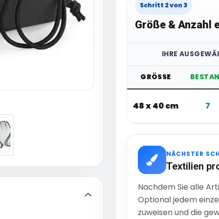
Schritt 2 von 3
Größe & Anzahl e
IHRE AUSGEWÄH
GRÖSSE
BESTA
48 x 40 cm
7
NÄCHSTER SC
Textilien pr
Nachdem Sie alle Art
Optional jedem einze
zuweisen und die gew