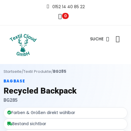
0152 14 40 85 22
0
SUCHE
Startseite
/
Textil Produkte
/
BG285
BAGBASE
Recycled Backpack
BG285
Farben & Größen direkt wählbar
Bestand sichtbar