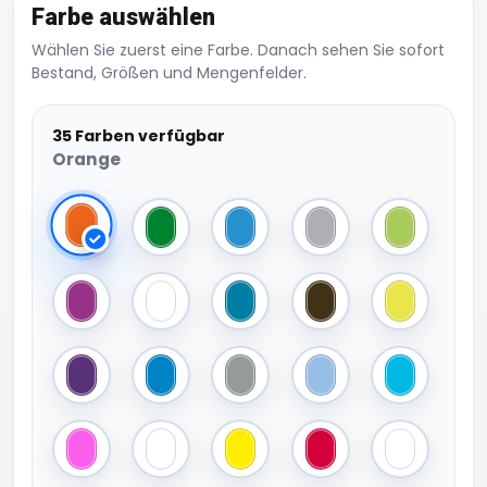
Farbe auswählen
Wählen Sie zuerst eine Farbe. Danach sehen Sie sofort
Bestand, Größen und Mengenfelder.
35 Farben verfügbar
Orange
Orange
Kelly Green
Laser Blue
Light Grey
Lime Green
Magenta
Midnight Camo
Ocean Blue
Olive Green
Jungle Ca
Purple
Sapphire Blue
Silver
Sky Blue
Surf Blue
True Pink
White
Yellow
Classic Red
Arctic Cam