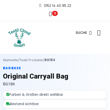
0152 14 40 85 22
0
SUCHE
Startseite
/
Textil Produkte
/
BG184
BAGBASE
Original Carryall Bag
BG184
Farben & Größen direkt wählbar
Bestand sichtbar