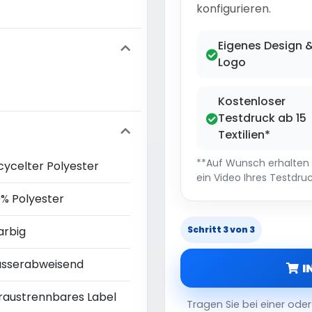
konfigurieren.
Eigenes Design 
Logo
Kostenloser
Testdruck ab 15
Textilien*
**Auf Wunsch erhalten S
cycelter Polyester
ein Video Ihres Testdruc
0% Polyester
arbig
Schritt 3 von 3
sserabweisend
I
raustrennbares Label
Tragen Sie bei einer od