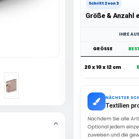
Schritt 2 von 3
Größe & Anzahl e
IHRE AU
GRÖSSE
BES
20 x 10 x 12 cm
NÄCHSTER SC
Textilien pr
Nachdem Sie alle Art
Optional jedem einze
zuweisen und die gew