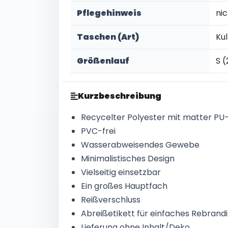
Pflegehinweis
ni
Taschen (Art)
Ku
Größenlauf
S (
Kurzbeschreibung
Recycelter Polyester mit matter PU
PVC-frei
Wasserabweisendes Gewebe
Minimalistisches Design
Vielseitig einsetzbar
Ein großes Hauptfach
Reißverschluss
Abreißetikett für einfaches Rebrand
Lieferung ohne Inhalt/Deko