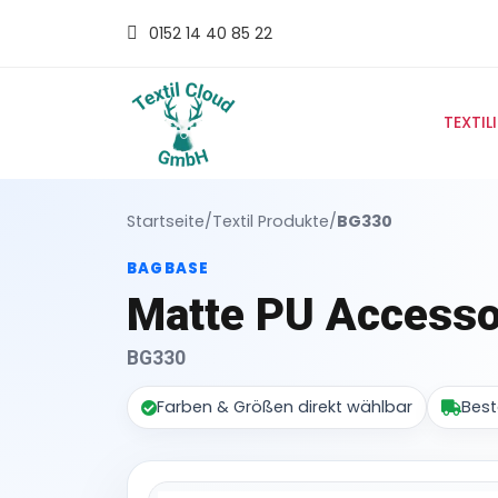
0152 14 40 85 22
TEXTIL
Startseite
/
Textil Produkte
/
BG330
BAGBASE
Matte PU Accesso
BG330
Farben & Größen direkt wählbar
Best