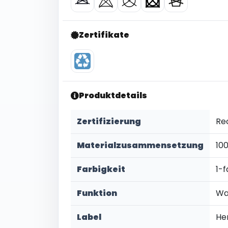
Zertifikate
Produktdetails
Zertifizierung
Re
Materialzusammensetzung
10
Farbigkeit
1-f
Funktion
Wa
Label
He