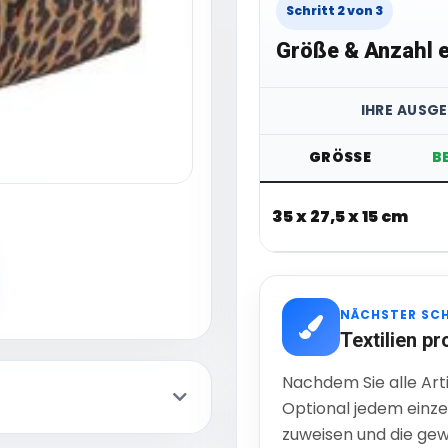
Schritt 2 von 3
Größe & Anzahl e
IHRE AUSG
GRÖSSE
B
35 x 27,5 x 15 cm
NÄCHSTER SC
Textilien pr
Nachdem Sie alle Art
Optional jedem einze
zuweisen und die gew