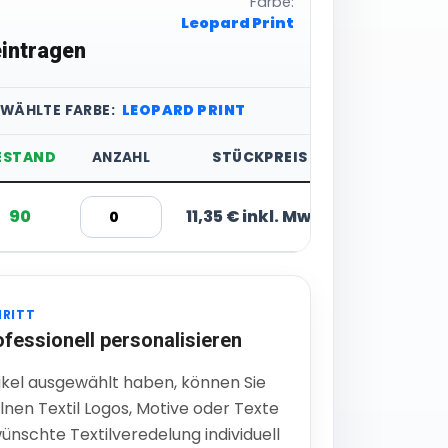
Farbe:
Leopard Print
intragen
EWÄHLTE FARBE:
LEOPARD PRINT
ESTAND
ANZAHL
STÜCKPREIS
90
11,35 € inkl. MwSt.
HRITT
ofessionell personalisieren
ikel ausgewählt haben, können Sie
lnen Textil Logos, Motive oder Texte
ünschte Textilveredelung individuell