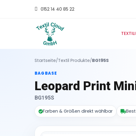
0152 14 40 85 22
TEXTIL
Startseite
/
Textil Produkte
/
BG195S
BAGBASE
Leopard Print Min
BG195S
Farben & Größen direkt wählbar
Best