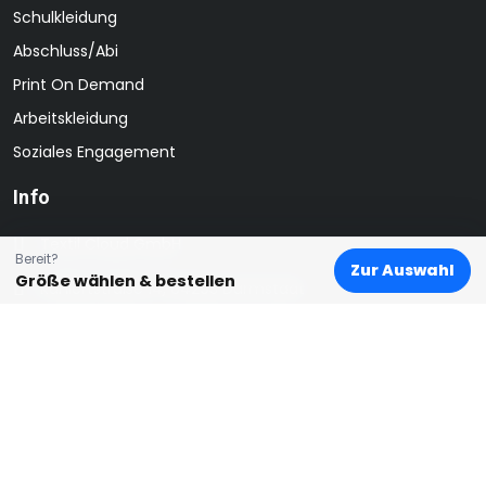
Schulkleidung
Abschluss/Abi
Print On Demand
Arbeitskleidung
Soziales Engagement
Info
Textil Cloud GmbH
Bereit?
Zur Auswahl
Größe wählen & bestellen
Kahlertstraße 14, 64293 Darmstadt
hello@textilcloud.de
0152 11 887 112
© 2024 Textil Cloud GmbH