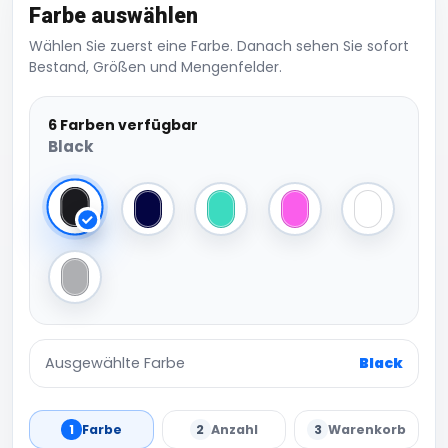
Farbe auswählen
Wählen Sie zuerst eine Farbe. Danach sehen Sie sofort
Bestand, Größen und Mengenfelder.
6 Farben verfügbar
Black
Black
French Navy
Mint Green
True Pink
white/blac
Light Grey
Ausgewählte Farbe
Black
1
Farbe
2
Anzahl
3
Warenkorb