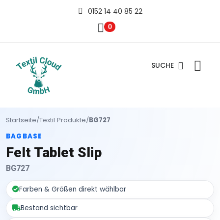
0152 14 40 85 22
0
SUCHE
Startseite
/
Textil Produkte
/
BG727
BAGBASE
Felt Tablet Slip
BG727
Farben & Größen direkt wählbar
Bestand sichtbar