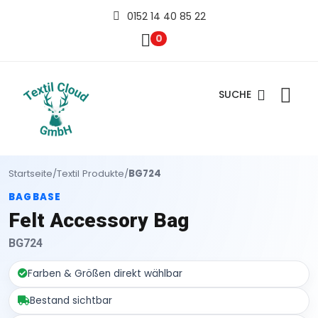
0152 14 40 85 22
0
SUCHE
Startseite
/
Textil Produkte
/
BG724
BAGBASE
Felt Accessory Bag
BG724
Farben & Größen direkt wählbar
Bestand sichtbar