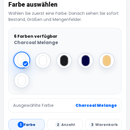
Farbe auswählen
Wählen Sie zuerst eine Farbe. Danach sehen Sie sofort
Bestand, Größen und Mengenfelder.
6 Farben verfügbar
Charcoal Melange
Charcoal Melange
Grey Melange
Black
Navy
Sand
Soft White
Ausgewählte Farbe
Charcoal Melange
1
Farbe
2
Anzahl
3
Warenkorb