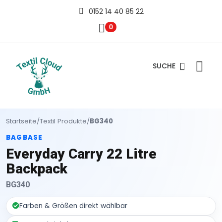
0152 14 40 85 22
0
SUCHE
Startseite
/
Textil Produkte
/
BG340
BAGBASE
Everyday Carry 22 Litre
Backpack
BG340
Farben & Größen direkt wählbar