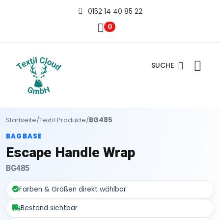
0152 14 40 85 22
0
SUCHE
Startseite
/
Textil Produkte
/
BG485
BAGBASE
Escape Handle Wrap
BG485
Farben & Größen direkt wählbar
Bestand sichtbar