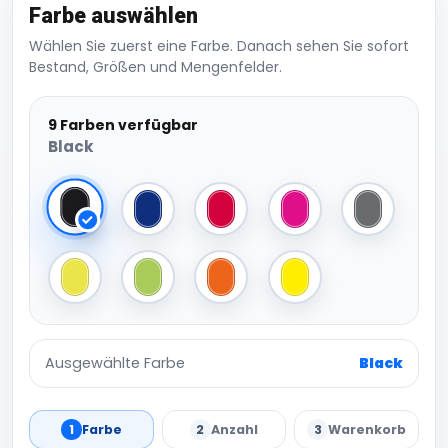
Farbe auswählen
Wählen Sie zuerst eine Farbe. Danach sehen Sie sofort
Bestand, Größen und Mengenfelder.
9 Farben verfügbar
Black
Black
Bright Royal
Classic Red
Fuchsia
Grey Marl
Jungle Camo
Lime Green
Orange
Yellow
Ausgewählte Farbe
Black
1
Farbe
2
Anzahl
3
Warenkorb