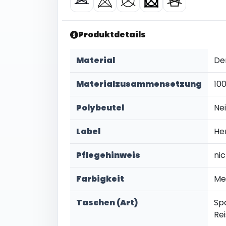
Produktdetails
Material
De
Materialzusammensetzung
10
Polybeutel
Ne
Label
He
Pflegehinweis
ni
Farbigkeit
Mel
Taschen (Art)
Sp
Re