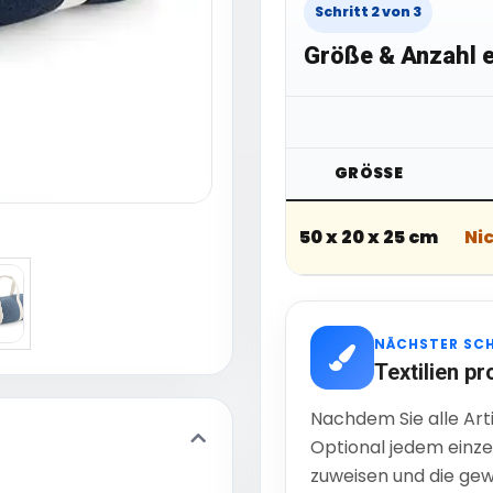
Schritt 2 von 3
Größe & Anzahl e
GRÖSSE
50 x 20 x 25 cm
Ni
NÄCHSTER SC
Textilien pr
Nachdem Sie alle Art
Optional jedem einze
zuweisen und die gew