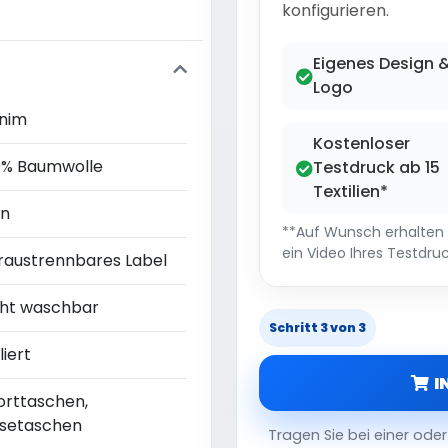
konfigurieren.
Eigenes Design 
Logo
nim
Kostenloser
0% Baumwolle
Testdruck ab 15
Textilien*
in
**Auf Wunsch erhalten S
ein Video Ihres Testdruc
raustrennbares Label
cht waschbar
Schritt 3 von 3
iert
I
orttaschen,
isetaschen
Tragen Sie bei einer od