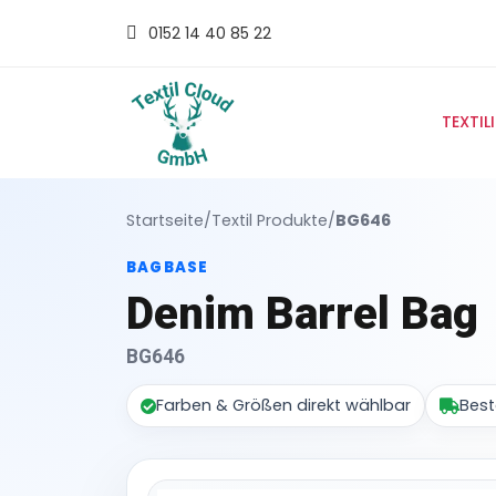
0152 14 40 85 22
TEXTIL
Startseite
/
Textil Produkte
/
BG646
BAGBASE
Denim Barrel Bag
BG646
Farben & Größen direkt wählbar
Best