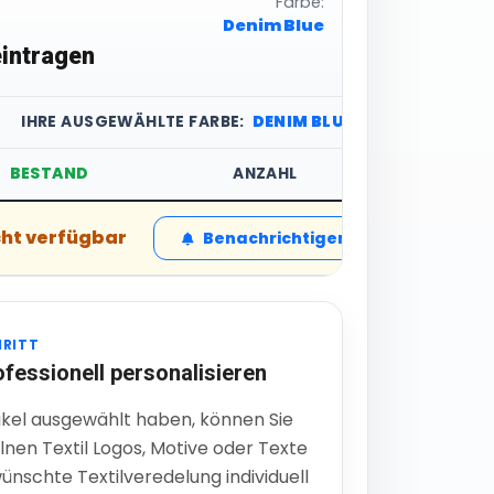
Farbe:
Denim Blue
intragen
IHRE AUSGEWÄHLTE FARBE:
DENIM BLUE
BESTAND
ANZAHL
STÜCK
cht verfügbar
10,19 € in
Benachrichtigen
HRITT
ofessionell personalisieren
ikel ausgewählt haben, können Sie
lnen Textil Logos, Motive oder Texte
ünschte Textilveredelung individuell